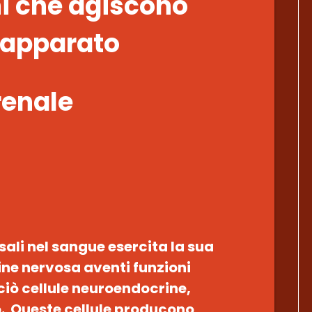
i che agiscono
’apparato
renale
sali nel sangue esercita la sua
gine nervosa aventi funzioni
iò cellule neuroendocrine,
o. Queste cellule producono