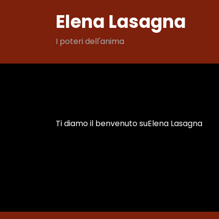
Vai
Elena Lasagna
al
contenuto
I poteri dell'anima
Ti diamo il benvenuto suElena Lasagna
Mese:
Novembre 2