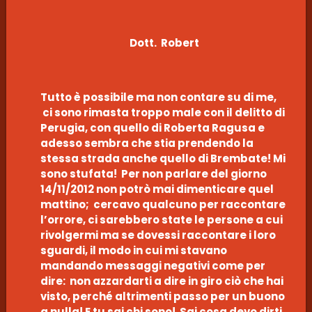
Dott. Robert
Tutto è possibile ma non contare su di me,
ci sono rimasta troppo male con il delitto di
Perugia, con quello di Roberta Ragusa e
adesso sembra che stia prendendo la
stessa strada anche quello di Brembate! Mi
sono stufata! Per non parlare del giorno
14/11/2012 non potrò mai dimenticare quel
mattino; cercavo qualcuno per raccontare
l’orrore, ci sarebbero state le persone a cui
rivolgermi ma se dovessi raccontare i loro
sguardi, il modo in cui mi stavano
mandando messaggi negativi come per
dire: non azzardarti a dire in giro ciò che hai
visto, perché altrimenti passo per un buono
a nulla! E tu sai chi sono! Sai cosa devo dirti