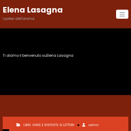
Vai
Elena Lasagna
al
contenuto
I poteri dell'anima
Ti diamo il benvenuto suElena Lasagna
Categoria: LIBRI
LIBRI
,
VARIE E RISPOSTE AI LETTORI
admin