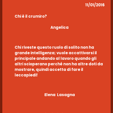
11/01/2016
Chi è il crumiro?
Angelica
Chi riveste questo ruolo di solito non ha
grande intelligenza; vuole accattivarsi il
principale andando al lavoro quando gli
altri scioperano perché non ha altre doti da
mostrare, quindi accetta di fare il
leccapiedi!
Elena Lasagna