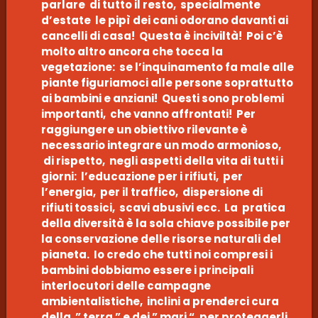
parlare di tutto il resto, specialmente
d’estate le pipì dei cani odorano davanti ai
cancelli di casa! Questa è inciviltà! Poi c’è
molto altro ancora che tocca la
vegetazione: se l’inquinamento fa male alle
piante figuriamoci alle persone soprattutto
ai bambini e anziani! Questi sono problemi
importanti, che vanno affrontati! Per
raggiungere un obiettivo rilevante è
necessario integrare un modo armonioso,
di rispetto, negli aspetti della vita di tutti i
giorni: l’educazione per i rifiuti, per
l’energia, per il traffico, dispersione di
rifiuti tossici, scavi abusivi ecc. La pratica
della diversità è la sola chiave possibile per
la conservazione delle risorse naturali del
pianeta. Io credo che tutti noi compresi i
bambini dobbiamo essere i principali
interlocutori delle campagne
ambientalistiche, inclini a prenderci cura
della ” terra ” e dei ” mari “, per proteggerli