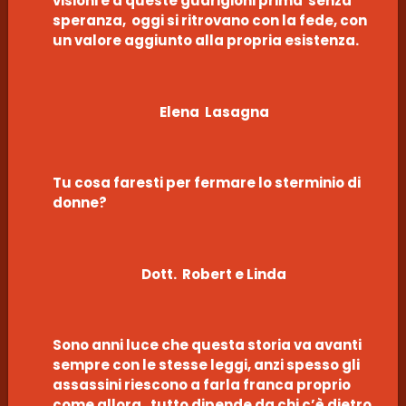
visioni e a queste guarigioni prima senza
speranza, oggi si ritrovano con la fede, con
un valore aggiunto alla propria esistenza.
Elena Lasagna
Tu cosa faresti per fermare lo sterminio di
donne?
Dott. Robert e Linda
Sono anni luce che questa storia va avanti
sempre con le stesse leggi, anzi spesso gli
assassini riescono a farla franca proprio
come allora, tutto dipende da chi c’è dietro