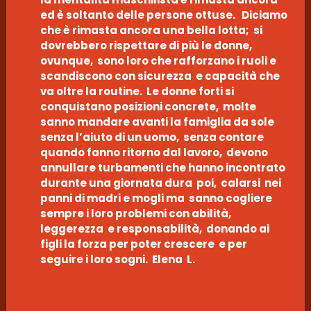
ed è soltanto delle persone ottuse. Diciamo
che è rimasta ancora una bella lotta; si
dovrebbero rispettare di più le donne,
ovunque, sono loro che rafforzano i ruoli e
scandiscono con sicurezza e capacità che
va oltre la routine. Le donne forti si
conquistano posizioni concrete, molte
sanno mandare avanti la famiglia da sole
senza l’aiuto di un uomo, senza contare
quando fanno ritorno dal lavoro, devono
annullare turbamenti che hanno incontrato
durante una giornata dura poi, calarsi nei
panni di madri e mogli ma sanno cogliere
sempre i loro problemi con abilità,
leggerezza e responsabilità, donando ai
figli la forza per poter crescere e per
seguire i loro sogni. Elena L.