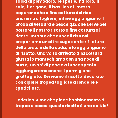
salsa di pomodoro, le spezie, l’alloro, il
sale, l’origano, il basilico e il mezzo
peperone che a fine cottura del riso
andremo a togliere, infine aggiungiamo il
brodo di verdura e pesce q.b. che serve per
portare il nostro risotto a fine cottura al
dente. Intanto che cuoce il riso noi
prepariamo un altro sugo con le rifilature
della testa e della coda, e lo aggiungiamo
al risotto. Una volta arrivato alla cottura
giusta lo mantechiamo con una noce di
burro, un po’ di pepe e a fuoco spento
aggiungeremo anche il parmigiano
grattugiato. Serviamo il risotto decorato
con cipolle tropea tagliate a rondelle e
spadellate.
Federica A me che piace l’abbinamento di
tropea e pesce questo risotto è una delizia!