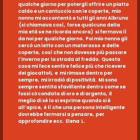
qualche giorno per potergli offrire un piatto
caldo e un cantuccio con le coperte, mio
nonno mi accontentò e tutti gli anni Albruno
(si chiamava così, forse qualcuno della
mia età se ne ricorda ancora) si fermava lì
da noi per qualche giorno. Poi mio nonno gli
cercò un letto con un materasso e delle
coperte, così che non dovesse più passare
l’inverno per la strada al freddo. Questa
cosa mi fece sentire felice più che ricevere
dei giocattoli, e mi rimase dentro per
sempre, mi irradiò di positività. Mi sono
sempre sentita sfavillante dentro come se
fossi circondata di oro e di argento, il
meglio di sé lo si esprime quando si è
all’apice, è lì che una persona intelligente
dovrebbe fermarsi a pensare, per
approfondire ecc. Elena L.