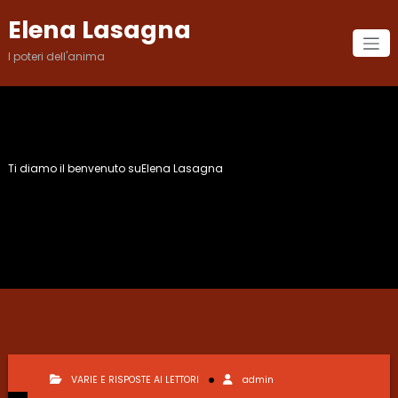
Vai
Elena Lasagna
al
contenuto
I poteri dell'anima
Ti diamo il benvenuto suElena Lasagna
Mese:
Ottobre 2021
VARIE E RISPOSTE AI LETTORI
admin