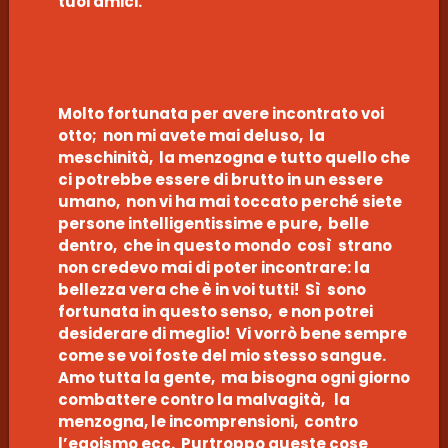
tuoi amici.
Molto fortunata per avere incontrato voi
otto; non mi avete mai deluso, la
meschinità, la menzogna e tutto quello che
ci potrebbe essere di brutto in un essere
umano, non vi ha mai toccato perché siete
persone intelligentissime e pure, belle
dentro, che in questo mondo così strano
non credevo mai di poter incontrare: la
bellezza vera che è in voi tutti! Sì sono
fortunata in questo senso, e non potrei
desiderare di meglio! Vi vorrò bene sempre
come se voi foste del mio stesso sangue.
Amo tutta la gente, ma bisogna ogni giorno
combattere contro la malvagità, la
menzogna, le incomprensioni, contro
l’egoismo ecc. Purtroppo queste cose