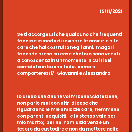
15/11/2021
Se ti accorgessi che qualcuno che frequenti
facesse in modo di rovinare le amicizie a te
care che hai costruito negli anni, magari
facendo presa su cose che loro sono venuti
a conoscenza in un momento in cui ti sei
confidata in buona fede, come ti
comporteresti? Giovanni e Alessandra
Io credo che anche voi mi conosciate bene,
non parlo mai con altri di cose che
riguardano le mie amicizie care, nemmeno
con parenti acquisiti, e lo stesso vale per
mio marito; per noi l’amicizia vera è un
tesoro da custodire e non da mettere nelle