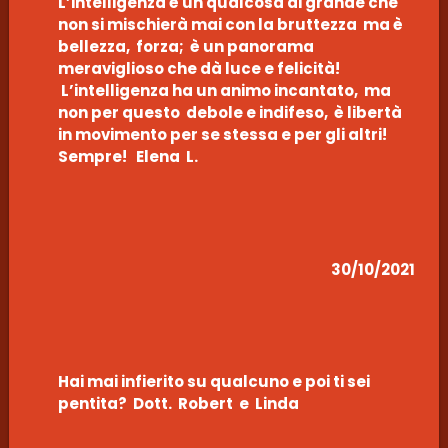
L’intelligenza è un qualcosa di grande che
non si mischierà mai con la bruttezza ma è
bellezza, forza; è un panorama
meraviglioso che dà luce e felicità!
L’intelligenza ha un animo incantato, ma
non per questo debole e indifeso, è libertà
in movimento per se stessa e per gli altri!
Sempre! Elena L.
30/10/2021
Hai mai infierito su qualcuno e poi ti sei
pentita? Dott. Robert e Linda