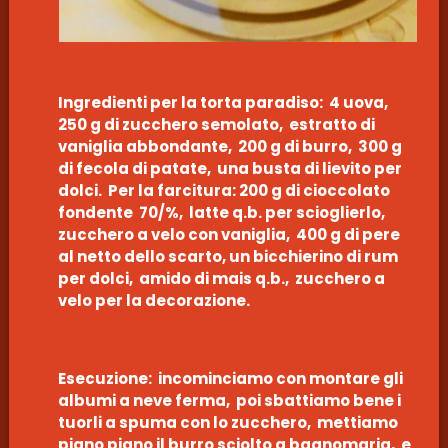
Ingredienti per la torta paradiso: 4 uova,
250 g di zucchero semolato, estratto di
vaniglia abbondante, 200 g di burro, 300 g
di fecola di patate, una busta di lievito per
dolci. Per la farcitura: 200 g di cioccolato
fondente 70/%, latte q.b. per scioglierlo,
zucchero a velo con vaniglia, 400 g di pere
al netto dello scarto, un bicchierino di rum
per dolci, amido di mais q.b., zucchero a
velo per la decorazione.
Esecuzione: incominciamo con montare gli
albumi a neve ferma, poi sbattiamo bene i
tuorli a spuma con lo zucchero, mettiamo
piano piano il burro sciolto a bagnomaria, e