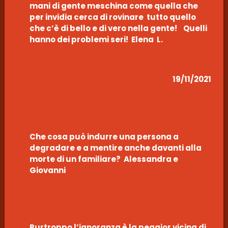
mani di gente meschina come quella che
per invidia cerca di rovinare tutto quello
che c’è di bello e di vero nella gente! Quelli
hanno dei problemi seri! Elena L.
19/11/2021
Che cosa può indurre una persona a
degradare e a mentire anche davanti alla
morte di un familiare? Alessandra e
Giovanni
Purtroppo l’ignoranza è la peggior vicina di