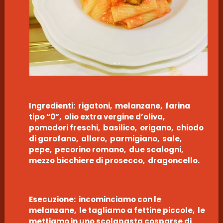
Ingredienti: rigatoni, melanzane, farina
tipo “0”, olio extra vergine d’oliva,
pomodori freschi, basilico, origano, chiodo
di garofano, alloro, parmigiano, sale,
pepe, pecorino romano, due scalogni,
mezzo bicchiere di prosecco, dragoncello.
Esecuzione: incominciamo con le
melanzane, le tagliamo a fettine piccole, le
mettiamo in uno scolapasta cosparse di