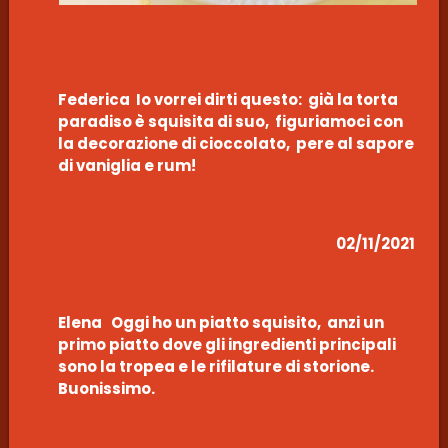
Federica Io vorrei dirti questo: già la torta
paradiso è squisita di suo, figuriamoci con
la decorazione di cioccolato, pere al sapore
di vaniglia e rum!
02/11/2021
Elena Oggi ho un piatto squisito, anzi un
primo piatto dove gli ingredienti principali
sono la tropea e le rifilature di storione.
Buonissimo.