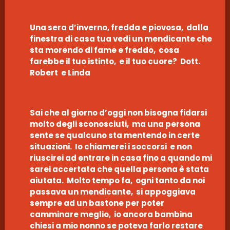
Una sera d’inverno, fredda e piovosa, dalla
finestra di casa tua vedi un mendicante che
sta morendo di fame e freddo, cosa
farebbe il tuo istinto, e il tuo cuore? Dott.
Robert e Linda
Sai che al giorno d’oggi non bisogna fidarsi
molto degli sconosciuti, ma una persona
sente se qualcuno sta mentendo in certe
situazioni. Io chiamerei i soccorsi e non
riuscirei ad entrare in casa fino a quando mi
sarei accertata che quella persona è stata
aiutata. Molto tempo fa, ogni tanto da noi
passava un mendicante, si appoggiava
sempre ad un bastone per poter
camminare meglio, io ancora bambina
chiesi a mio nonno se poteva farlo restare