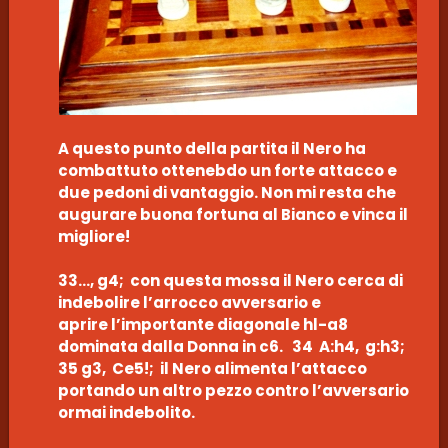
A questo punto della partita il Nero ha
combattuto ottenebdo un forte attacco e
due pedoni di vantaggio. Non mi resta che
augurare buona fortuna al Bianco e vinca il
migliore!
33…, g4; con questa mossa il Nero cerca di
indebolire l’arrocco avversario e
aprire l’importante diagonale hl-a8
dominata dalla Donna in c6. 34 A:h4, g:h3;
35 g3, Ce5!; il Nero alimenta l’attacco
portando un altro pezzo contro l’avversario
ormai indebolito.