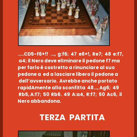
…..CD5-f6+!! …, g:f6; 47 e6+!, Re7; 48 e:f7,
a4; il Nero deve elIminare il pedone f7 ma
per farlo è costretto a rinunciare al suo
pedone a ed a lasciare libero il pedone a
dell’avversario. Avrebbe anche portato
rapidAmente alla sconfitta 48…, Ag6; 49
Rb5, A:f7; 50 Rb6. 49 A:a4, R:f7; 50 Ac6, il
Nero abbandona.
TERZA PARTITA