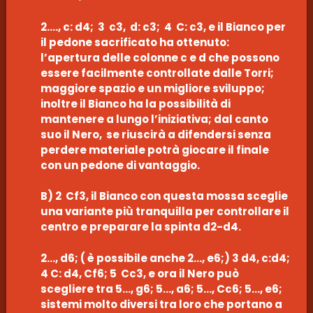
2…., c: d4; 3 c3, d: c3; 4 C: c3, e il Bianco per
il pedone sacrificato ha ottenuto:
l’apertura delle colonne c e d che possono
essere facilmente controllate dalle Torri;
maggiore spazio e un migliore sviluppo;
inoltre il Bianco ha la possibilità di
mantenere a lungo l’iniziativa; dal canto
suo il Nero, se riuscirà a difendersi senza
perdere materiale potrà giocare il finale
con un pedone di vantaggio.
B) 2 Cf3, il Bianco con questa mossa sceglie
una variante più tranquilla per controllare il
centro e preparare la spinta d2-d4.
2…, d6; ( è possibile anche 2…, e6;) 3 d4, c:d4;
4 C: d4, Cf6; 5 Cc3, e ora il Nero può
scegliere tra 5…, g6; 5…, a6; 5…, Cc6; 5…, e6;
sistemi molto diversi tra loro che portano a