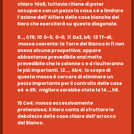
chiaro hla8, tuttavia ritiene di poter
occupare con un pezzo la casa c4 e limitare
l’azione dell’Alfiere delle case bianche del
Nero che eserciterà su questa diagonale.
9…, Cf6; 10 0-0, 0-0; 11 De2, b6; 12 Tf-dl,
mossa coerente: la Torre del Bianco in fl non
aveva alcuna prospettiva; appare
abbastanza prevedibile anzi molto
prevedibile che le colonne c e d risulteranno
le più importanti. 12…, Ab4; lo scopo di
questa mossa è cercare di eliminare un
pezzo importante per il controllo delle case
e4 e d5; migliore sarebbe stata la 14…, h6.
15 Ce4; mossa eccessivamente
pretenziosa; il Nero conta di sfruttare le
debolezze delle case chiare dell’arrocco
del Bianco.