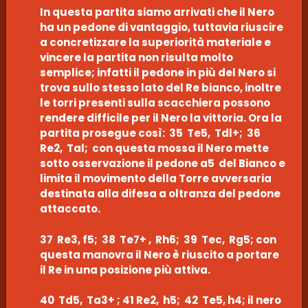
In questa partita siamo arrivati che il Nero
ha un pedone di vantaggio, tuttavia riuscire
a concretizzare la superiorità materiale e
vincere la partita non risulta molto
semplice; infatti il pedone in più del Nero si
trova sullo stesso lato del Re bianco, inoltre
le torri presenti sulla scacchiera possono
rendere difficile per il Nero la vittoria. Ora la
partita prosegue così: 35 Te5, Tdl+; 36
Re2, Tal; con questa mossa il Nero mette
sotto osservazione il pedone a5 del Bianco e
limita il movimento della Torre avversaria
destinata alla difesa a oltranza del pedone
attaccato.
37 Re3, f5; 38 Te7+ , Rh6; 39 Tec, Rg5; con
questa manovra il Nero è riuscito a portare
il Re in una posizione più attiva.
40 Td5, Ta3+ ; 41 Re2, h5; 42 Te5, h4; il nero