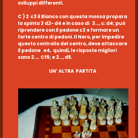
sviluppi differenti.
C ) 2 c3 il Bianco con questa mossa propara
la spinta 3 d2- d4 e in caso di 3…, c: d4; può
riprendere con il pedone c3 e formare un
forte centro di pedoni. Il Nero, per impedire
questo controllo del centro, deve attaccare
il pedone e4, quindi, le risposte migliori
sano 2…, Cf6; e 2…, d5.
UN’ ALTRA PARTITA