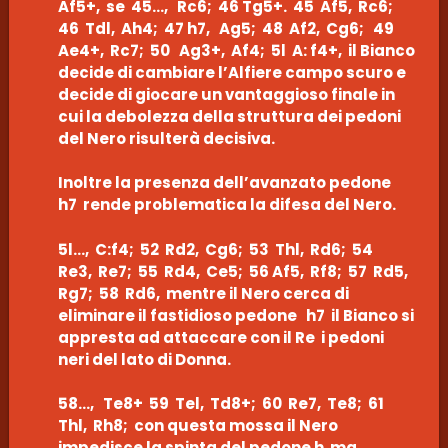
Af5+, se 45…, Rc6; 46 Tg5+. 45 Af5, Rc6;
46 Tdl, Ah4; 47 h7, Ag5; 48 Af2, Cg6; 49
Ae4+, Rc7; 50 Ag3+, Af4; 5l A: f4+, il Bianco
decide di cambiare l’Alfiere campo scuro e
decide di giocare un vantaggioso finale in
cui la debolezza della struttura dei pedoni
del Nero risulterà decisiva.
Inoltre la presenza dell’avanzato pedone
h7 rende problematica la difesa del Nero.
5l…, C:f4; 52 Rd2, Cg6; 53 Thl, Rd6; 54
Re3, Re7; 55 Rd4, Ce5; 56 Af5, Rf8; 57 Rd5,
Rg7; 58 Rd6, mentre il Nero cerca di
eliminare il fastidioso pedone h7 il Bianco si
appresta ad attaccare con il Re i pedoni
neri del lato di Donna.
58…, Te8+ 59 Tel, Td8+; 60 Re7, Te8; 61
Thl, Rh8; con questa mossa il Nero
impedisce la spinta del pedone h ma