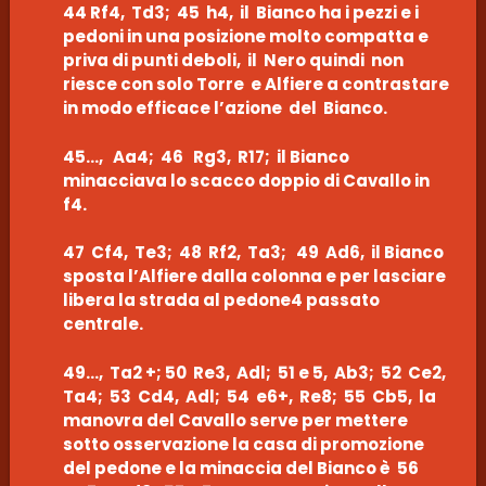
44 Rf4, Td3; 45 h4, il Bianco ha i pezzi e i
pedoni in una posizione molto compatta e
priva di punti deboli, il Nero quindi non
riesce con solo Torre e Alfiere a contrastare
in modo efficace l’azione del Bianco.
45…, Aa4; 46 Rg3, R17; il Bianco
minacciava lo scacco doppio di Cavallo in
f4.
47 Cf4, Te3; 48 Rf2, Ta3; 49 Ad6, il Bianco
sposta l’Alfiere dalla colonna e per lasciare
libera la strada al pedone4 passato
centrale.
49…, Ta2 +; 50 Re3, Adl; 51 e 5, Ab3; 52 Ce2,
Ta4; 53 Cd4, Adl; 54 e6+, Re8; 55 Cb5, la
manovra del Cavallo serve per mettere
sotto osservazione la casa di promozione
del pedone e la minaccia del Bianco è 56