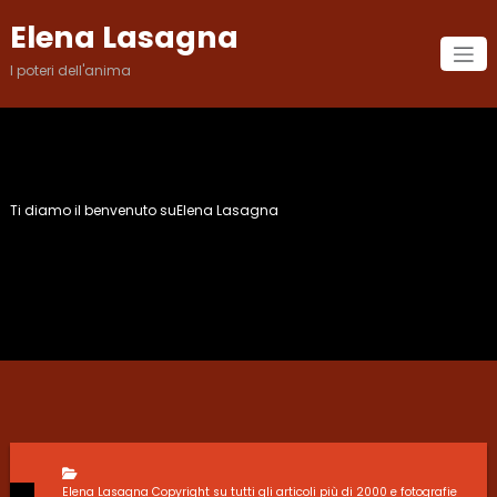
Vai
Elena Lasagna
al
contenuto
I poteri dell'anima
Ti diamo il benvenuto suElena Lasagna
Categoria: Gli SCACCHI
Elena Lasagna Copyright su tutti gli articoli più di 2000 e fotografie