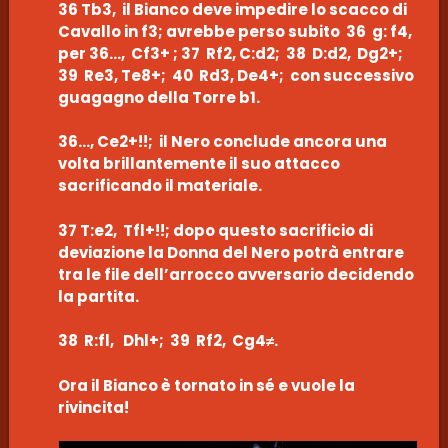
36 Tb3, il Bianco deve impedire lo scacco di
Cavallo in f3; avrebbe perso subito 36 g: f4,
per 36…, Cf3+ ; 37 Rf2, C:d2; 38 D:d2, Dg2+;
39 Re3, Te8+; 40 Rd3, De4+; con successivo
guagagno della Torre b1.
36…, Ce2+!!; il Nero conclude ancora una
volta brillantemente il suo attacco
sacrificando il materiale.
37 T:e2, Tfl+!!; dopo questo sacrificio di
deviazione la Donna del Nero potrà entrare
tra le file dell’arrocco avversario decidendo
la partita.
38 R:fl, Dhl+; 39 Rf2, Cg4≠.
Ora il Bianco è tornato in sé e vuole la
rivincita!