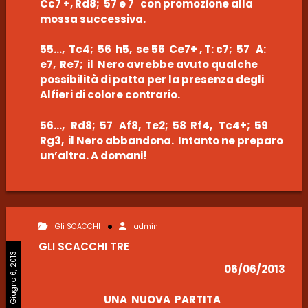
Cc7 +, Rd8; 57 e 7 con promozione alla
mossa successiva.
55…, Tc4; 56 h5, se 56 Ce7+ , T: c7; 57 A:
e7, Re7; il Nero avrebbe avuto qualche
possibilità di patta per la presenza degli
Alfieri di colore contrario.
56…, Rd8; 57 Af8, Te2; 58 Rf4, Tc4+; 59
Rg3, il Nero abbandona. Intanto ne preparo
un’altra. A domani!
Gli SCACCHI
admin
GLI SCACCHI TRE
Giugno 6, 2013
06/06/2013
UNA NUOVA PARTITA