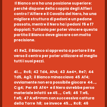
Il Bianco ora ha una posizione superiore:
perchè dispone della coppia degli Alfieri
contro l’Alfiere e il Cavallo del Nero, ha una
migliore struttura di pedoni e un pedone
passato, mentre il Nero ha i pedoni f6 e f7
doppiati. Tuttavia per poter vincere questa
partita il Bianco deve giocare con molta
precisione.
41 Re2, il Bianco si appresta a portare il Re
verso il centro per poter utilizzare al meglio
tutti i suoi pezzi.
4l…, Rc6; 42 Td4, Ah4; 43 Ae4+, Re7; 44
Td5, Ag3; il Bianco minacciava 45 Af4;
ovviamente non era possibile giocare 44…,
C:g4; Per 45 Af4+ e il Nero avrebbe perso
materiale infatti se 45…, Ce5; 46 T:e5,
f:e5; 47 A:e5+mm con successiva cattura
della Torre h8; se invece 45…, Rc8; 46