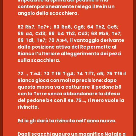
contemporaneamente relega il Re in un
angolo della scacchiera.
62 Rb7, Te7+ ; 63 Ra6, Cg6; 64 Th2, Ce5;
65 a4, Cd3; 66 b4 Th2, Cd3; 68 Rb5, Te7;
69 Tdl, Te7; 70 A:e4, il vantaggio derivante
dalla posizione attiva del Re permette al
Bianco l’ulteriore alleggerimento dei pezzi
sulla scacchiera.
72…, T.e4; 73 T:f6 T:g4; 74 T:f7, a5; 75 Tf6 il
Bianco gioca con molta precisione: dopo
questa mossa va a catturare il pedone b6
con la Torre senza abbandonare la difesa
del pedone b4 con il Re. 75…, Il Nero vuole la
rivincita.
Ed io gli darò la rivincita nell’anno nuovo.
Dagli scacchi auguro un magnifico Natale a