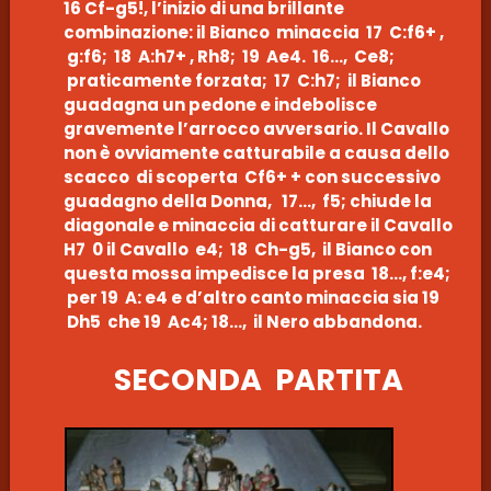
16 Cf-g5!, l’inizio di una brillante
combinazione: il Bianco minaccia 17 C:f6+ ,
g:f6; 18 A:h7+ , Rh8; 19 Ae4. 16…, Ce8;
praticamente forzata; 17 C:h7; il Bianco
guadagna un pedone e indebolisce
gravemente l’arrocco avversario. Il Cavallo
non è ovviamente catturabile a causa dello
scacco di scoperta Cf6+ + con successivo
guadagno della Donna, 17…, f5; chiude la
diagonale e minaccia di catturare il Cavallo
H7 0 il Cavallo e4; 18 Ch-g5, il Bianco con
questa mossa impedisce la presa 18…, f:e4;
per 19 A: e4 e d’altro canto minaccia sia 19
Dh5 che 19 Ac4; 18…, il Nero abbandona.
SECONDA PARTITA