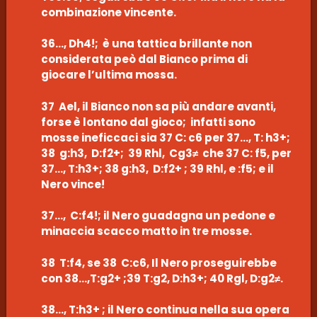
combinazione vincente.
36…, Dh4!; è una tattica brillante non
considerata peò dal Bianco prima di
giocare l’ultima mossa.
37 Ael, il Bianco non sa più andare avanti,
forse è lontano dal gioco; infatti sono
mosse ineficcaci sia 37 C: c6 per 37…, T: h3+;
38 g:h3, D:f2+; 39 Rhl, Cg3≠ che 37 C: f5, per
37…, T:h3+; 38 g:h3, D:f2+ ; 39 Rhl, e :f5; e il
Nero vince!
37…, C:f4!; il Nero guadagna un pedone e
minaccia scacco matto in tre mosse.
38 T:f4, se 38 C:c6, Il Nero proseguirebbe
con 38…,T:g2+ ;39 T:g2, D:h3+; 40 Rgl, D:g2≠.
38…, T:h3+ ; il Nero continua nella sua opera