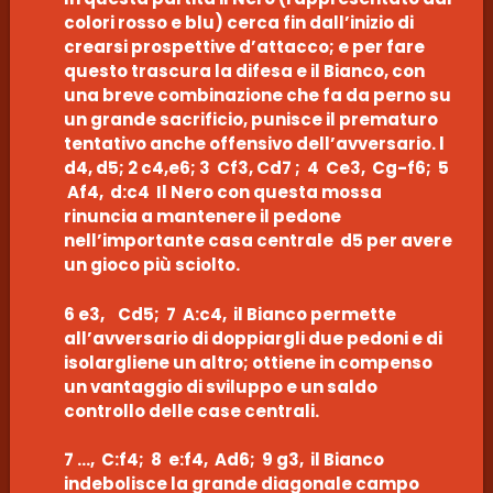
colori rosso e blu) cerca fin dall’inizio di
crearsi prospettive d’attacco; e per fare
questo trascura la difesa e il Bianco, con
una breve combinazione che fa da perno su
un grande sacrificio, punisce il prematuro
tentativo anche offensivo dell’avversario. l
d4, d5; 2 c4,e6; 3 Cf3, Cd7 ; 4 Ce3, Cg-f6; 5
Af4, d:c4 Il Nero con questa mossa
rinuncia a mantenere il pedone
nell’importante casa centrale d5 per avere
un gioco più sciolto.
6 e3, Cd5; 7 A:c4, il Bianco permette
all’avversario di doppiargli due pedoni e di
isolargliene un altro; ottiene in compenso
un vantaggio di sviluppo e un saldo
controllo delle case centrali.
7 …, C:f4; 8 e:f4, Ad6; 9 g3, il Bianco
indebolisce la grande diagonale campo