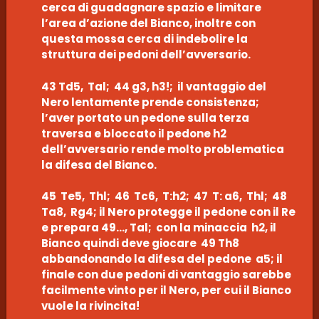
cerca di guadagnare spazio e limitare
l’area d’azione del Bianco, inoltre con
questa mossa cerca di indebolire la
struttura dei pedoni dell’avversario.
43 Td5, Tal; 44 g3, h3!; il vantaggio del
Nero lentamente prende consistenza;
l’aver portato un pedone sulla terza
traversa e bloccato il pedone h2
dell’avversario rende molto problematica
la difesa del Bianco.
45 Te5, Thl; 46 Tc6, T:h2; 47 T: a6, Thl; 48
Ta8, Rg4; il Nero protegge il pedone con il Re
e prepara 49…, Tal; con la minaccia h2, il
Bianco quindi deve giocare 49 Th8
abbandonando la difesa del pedone a5; il
finale con due pedoni di vantaggio sarebbe
facilmente vinto per il Nero, per cui il Bianco
vuole la rivincita!