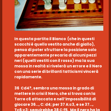
In questa partita il Bianco (che in questi
scacchi è quello vestito anche di giallo),
pensa di poter sfruttare la posizione solo
apparentemente precaria di alcuni pezzi
neri (quelli vestiti con il rosso) ma la sua
mossa in realtà si rivelerà un errore e il Nero
con una serie di brillanti tatticismi vincerà
rapidamente.
36 Cd4?, sembra una mossa in grado di
mettere in crisi il Nero, che si trova con la
Torre c6 attaccata e nell’impossibilità di
giocare 36…, C: d4; per 37 A:c3, e se 37…,
Tc6:c3; seguirebbe 38 C:f5. Ma il nero ha la