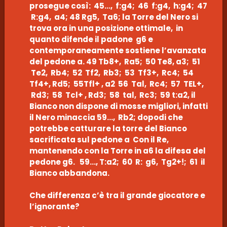
prosegue così: 45…, f:g4; 46 f:g4, h:g4; 47
R:g4, a4; 48 Rg5, Ta6; la Torre del Nero si
trova ora in una posizione ottimale, in
quanto difende il padone g6 e
contemporaneamente sostiene l’avanzata
del pedone a. 49 Tb8+, Ra5; 50 Te8, a3; 51
Te2, Rb4; 52 Tf2, Rb3; 53 Tf3+, Rc4; 54
Tf4+, Rd5; 55Tfl+ , a2 56 Tal, Rc4; 57 TEL+,
Rd3; 58 Tcl+ , Rd3; 58 tal, Rc3; 59 t:a2, il
Bianco non dispone di mosse migliori, infatti
il Nero minaccia 59…, Rb2; dopodi che
potrebbe catturare la torre del Bianco
sacrificata sul pedone a Con il Re,
mantenendo con la Torre in a6 la difesa del
pedone g6. 59…, T:a2; 60 R: g6, Tg2+!; 61 il
Bianco abbandona.
Che differenza c’è tra il grande giocatore e
l’ignorante?