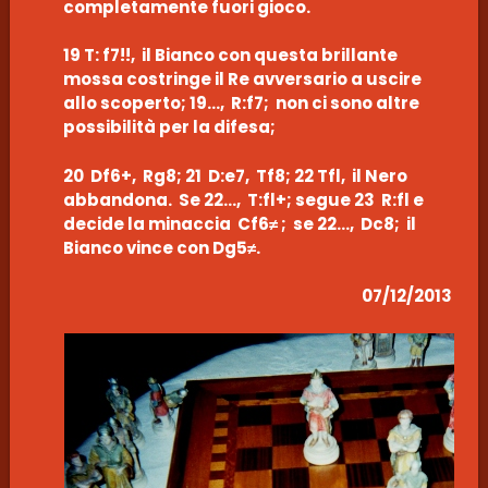
completamente fuori gioco.
19 T: f7!!, il Bianco con questa brillante
mossa costringe il Re avversario a uscire
allo scoperto; 19…, R:f7; non ci sono altre
possibilità per la difesa;
20 Df6+, Rg8; 21 D:e7, Tf8; 22 Tfl, il Nero
abbandona. Se 22…, T:fl+; segue 23 R:fl e
decide la minaccia Cf6≠ ; se 22…, Dc8; il
Bianco vince con Dg5≠.
07/12/2013