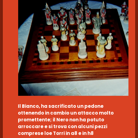
Il Bianco, ha sacrificato un pedone
ottenendo in cambio un attacco molto
promettente; il Nero non ha potuto
arroccare e si trova con alcuni pezzi
comprese loe Torri in a8 e in h8