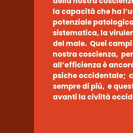
della nostra coscienz
la capacità che ha l’
potenziale patologico
sistematica, la virule
del male. Quei campi 
nostra coscienza, pe
all’efficienza è ancor
psiche occidentale; 
sempre di più, e ques
avanti la civiltà occi