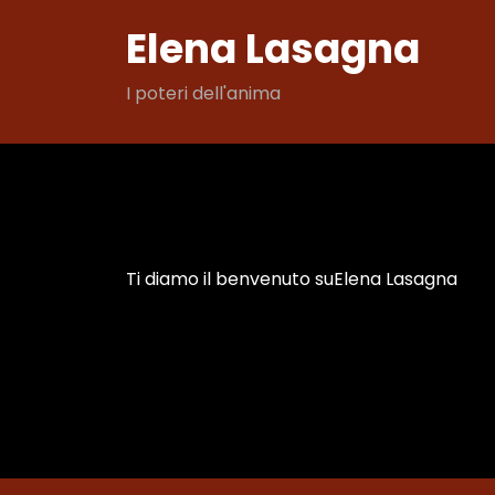
Vai
Elena Lasagna
al
contenuto
I poteri dell'anima
Ti diamo il benvenuto suElena Lasagna
Mese:
Agosto 202