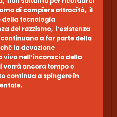
a, non soltanto per ricordarci
uomo di compiere attrocità, il
 della tecnologia
nza del razzismo, l’esistenza
continuano a far parte della
rché la devozione
a viva nell’inconscio della
ci vorrà ancora tempo e
to continua a spingere in
dentale.