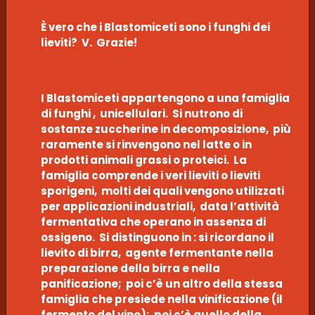
È vero che i Blastomiceti sono i funghi dei
lieviti? V. Grazie!
I Blastomiceti appartengono a una famiglia
di funghi , unicellulari. Si nutrono di
sostanze zuccherine in decomposizione, più
raramente si rinvengono nel latte o in
prodotti animali grassi o proteici. La
famiglia comprende i veri lieviti o lieviti
sporigeni, molti dei quali vengono utilizzati
per applicazioni industriali, data l’attività
fermentativa che operano in assenza di
ossigeno. Si distinguono in : si ricordano il
lievito di birra, agente fermentante nella
preparazione della birra e nella
panificazione; poi c’è un altro della stessa
famiglia che presiede nella vinificazione (il
fermento del vino); poi c’è quello della