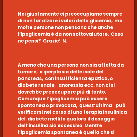
Noi giustamente ci preoccupiamo sempre
di non far alzare i valori della glicemia, ma
molte persone non pensano che anche
l’ipoglicemia è da non sottovalutare. Cosa
ne pensi? Grazie! N.
A meno che una persona non sia affetta da
tumore, o iperplasia delle isole del
pancreas, con insufficienza epatica, o
diabete renale, anoressia ecc. non ci si
dovrebbe preoccupare più di tanto.
Comunque l’ipoglicemia può essere
spontanea o provocata, quest’ultima può
verificarsi nel corso di una terapia insulinica
del diabete mellito qualora il dosaggio
dell’insulina sia eccessivo. Mentre
l’ipoglicemia spontanea è quella che si