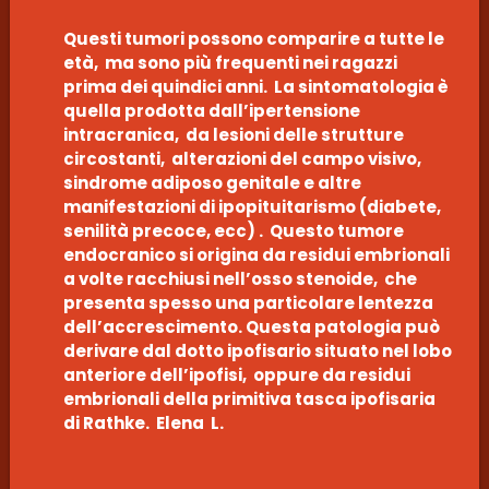
Questi tumori possono comparire a tutte le
età, ma sono più frequenti nei ragazzi
prima dei quindici anni. La sintomatologia è
quella prodotta dall’ipertensione
intracranica, da lesioni delle strutture
circostanti, alterazioni del campo visivo,
sindrome adiposo genitale e altre
manifestazioni di ipopituitarismo (diabete,
senilità precoce, ecc) . Questo tumore
endocranico si origina da residui embrionali
a volte racchiusi nell’osso stenoide, che
presenta spesso una particolare lentezza
dell’accrescimento. Questa patologia può
derivare dal dotto ipofisario situato nel lobo
anteriore dell’ipofisi, oppure da residui
embrionali della primitiva tasca ipofisaria
di Rathke. Elena L.