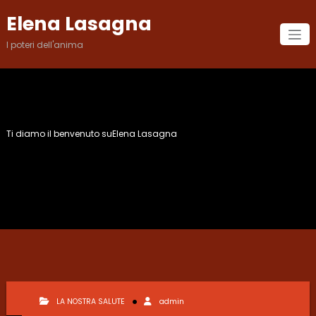
Vai
Elena Lasagna
al
contenuto
I poteri dell'anima
Ti diamo il benvenuto suElena Lasagna
Mese:
Marzo 2021
LA NOSTRA SALUTE
admin