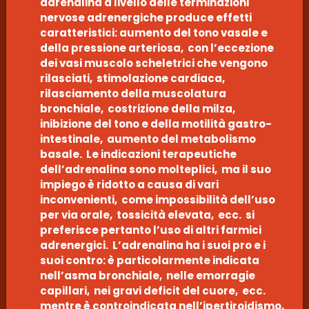
adrenalina a livello delle terminazioni
nervose adrenergiche produce effetti
caratteristici: aumento del tono vasale e
della pressione arteriosa, con l’eccezione
dei vasi muscolo scheletrici che vengono
rilasciati, stimolazione cardiaca,
rilasciamento della muscolatura
bronchiale, costrizione della milza,
inibizione del tono e della motilità gastro-
intestinale, aumento del metabolismo
basale. Le indicazioni terapeutiche
dell’adrenalina sono molteplici, ma il suo
impiego è ridotto a causa di vari
inconvenienti, come impossibilità dell’uso
per via orale, tossicità elevata, ecc. si
preferisce pertanto l’uso di altri farmici
adrenergici. L’adrenalina ha i suoi pro e i
suoi contro: è particolarmente indicata
nell’asma bronchiale, nelle emorragie
capillari, nei gravi deficit del cuore, ecc.
mentre è controindicata nell’ipertiroidismo,