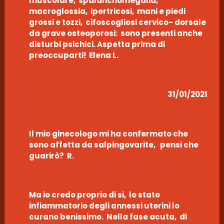
muscolare, spalancnomegalia,
macroglossia, ipertricosi, mani e piedi
grossi e tozzi, cifoscogliosi cervico- dorsale
da grave osteoporosi: sono presenti anche
disturbi psichici. Aspetta prima di
preoccuparti! Elena L.
31/01/2021
Il mio ginecologo mi ha confermato che
sono affetta da salpingovarite, pensi che
guarirò? R.
Ma io credo proprio di si, lo stato
infiammatorio degli annessi uterini lo
curano benissimo. Nella fase acuta, di