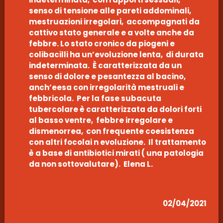
senso di tensione alle pareti addominali,
mestruazioni irregolari, accompagnati da
cattivo stato generale e a volte anche da
febbre. Lo stato cronico da piogeni e
colibacilli ha un’evoluzione lenta, di durata
indeterminata. È caratterizzata da un
senso di dolore e pesantezza al bacino,
anch’eesa con irregolarità mestruali e
febbricola. Per la fase subacuta
tubercolare è caratterizzata da dolori forti
al basso ventre, febbre irregolare e
dismenorrea, con frequente coesistenza
con altri focolai n evoluzione. Il trattamento
è a base di antibiotici mirati ( una patologia
da non sottovalutare). Elena L.
02/04/2021