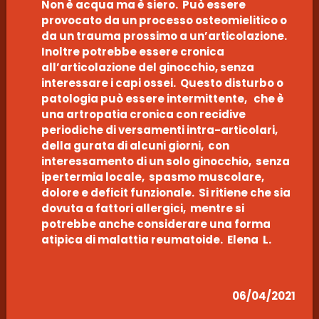
Non è acqua ma è siero. Può essere
provocato da un processo osteomielitico o
da un trauma prossimo a un’articolazione.
Inoltre potrebbe essere cronica
all’articolazione del ginocchio, senza
interessare i capi ossei. Questo disturbo o
patologia può essere intermittente, che è
una artropatia cronica con recidive
periodiche di versamenti intra-articolari,
della gurata di alcuni giorni, con
interessamento di un solo ginocchio, senza
ipertermia locale, spasmo muscolare,
dolore e deficit funzionale. Si ritiene che sia
dovuta a fattori allergici, mentre si
potrebbe anche considerare una forma
atipica di malattia reumatoide. Elena L.
06/04/2021