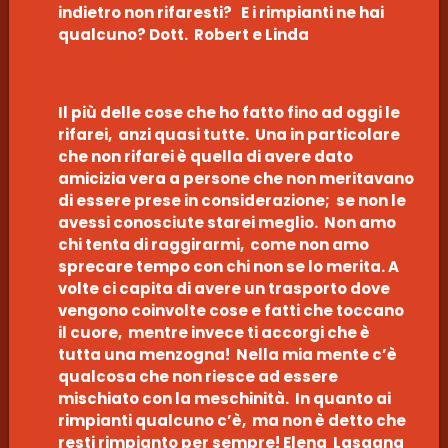
indietro non rifaresti? E i rimpianti ne hai
qualcuno? Dott. Robert e Linda
Il più delle cose che ho fatto fino ad oggi le
rifarei, anzi quasi tutte. Una in particolare
che non rifarei è quella di avere dato
amicizia vera a persone che non meritavano
di essere prese in considerazione; se non le
avessi conosciute starei meglio. Non amo
chi tenta di raggirarmi, come non amo
sprecare tempo con chi non se lo merita. A
volte ci capita di avere un trasporto dove
vengono coinvolte cose e fatti che toccano
il cuore, mentre invece ti accorgi che è
tutta una menzogna! Nella mia mente c’è
qualcosa che non riesce ad essere
mischiato con la meschinità. In quanto ai
rimpianti qualcuno c’è, ma non è detto che
resti rimpianto per sempre! Elena Lasagna