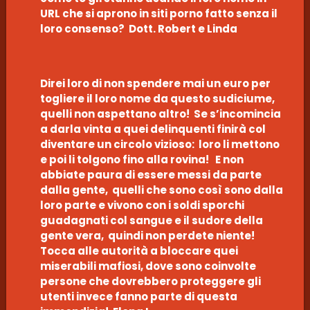
URL che si aprono in siti porno fatto senza il
loro consenso? Dott. Robert e Linda
Direi loro di non spendere mai un euro per
togliere il loro nome da questo sudiciume,
quelli non aspettano altro! Se s’incomincia
a darla vinta a quei delinquenti finirà col
diventare un circolo vizioso: loro li mettono
e poi li tolgono fino alla rovina! E non
abbiate paura di essere messi da parte
dalla gente, quelli che sono così sono dalla
loro parte e vivono con i soldi sporchi
guadagnati col sangue e il sudore della
gente vera, quindi non perdete niente!
Tocca alle autorità a bloccare quei
miserabili mafiosi, dove sono coinvolte
persone che dovrebbero proteggere gli
utenti invece fanno parte di questa