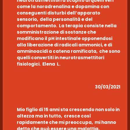
neurotrasmettitori a scapito di quelli veri
come la noradrenalina e dopamina con
conseguenti disturbi dell’apparato
sensorio, della personalità e del
comportamento. La terapia consiste nella
somministrazione di sostanze che
modificano il pH intestinale opponendosi
alla liberazione di radicali ammonici, e di
amminoacidi a catena ramificata, che sono
quelli convertiti in neurotrasmettitori
fisiologici. Elena L.
30/03/2021
Mio figlio di 15 anni sta crescendo non solo in
altezza ma in tutto, cresce così
rapidamente che mi preoccupa, mi hanno
detto che può essere una malattia,