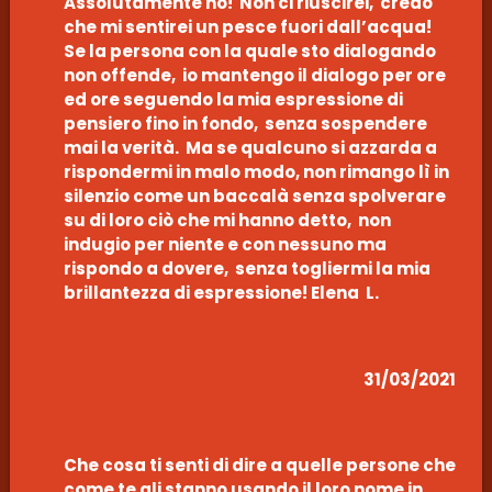
Assolutamente no! Non ci riuscirei, credo
che mi sentirei un pesce fuori dall’acqua!
Se la persona con la quale sto dialogando
non offende, io mantengo il dialogo per ore
ed ore seguendo la mia espressione di
pensiero fino in fondo, senza sospendere
mai la verità. Ma se qualcuno si azzarda a
rispondermi in malo modo, non rimango lì in
silenzio come un baccalà senza spolverare
su di loro ciò che mi hanno detto, non
indugio per niente e con nessuno ma
rispondo a dovere, senza togliermi la mia
brillantezza di espressione! Elena L.
31/03/2021
Che cosa ti senti di dire a quelle persone che
come te gli stanno usando il loro nome in