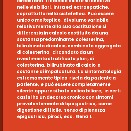
circostanti. Il calcolo biliare si localizza
nelle vie biliari, intra ed extraepatiche,
soprattutto nella cistefellea. Può essere
unico o molteplice, di volume variabile,
relativamente alla sua costituzione si
differenzia in calcolo costituito da una
sostanza predominante colesterina,
bilirubinato di calcio, combinato aggragato
di colesterina, circondato da un
rivestimento stratificato pluri, di
colesterina, bilirubinato di calcio e
sostanze di impalcatura. La sintomatologia
estremamente tipica rivela da paziente a
paziente, e può essere completamente
silente oppure si ha la colica biliare; in certi
casi si ha un decorso cronico con sintomi
prevalentemente di tipo gastrico, come
digestione difficile, senso di pienezza
epigastrica, pirosi, ecc. Elena L.