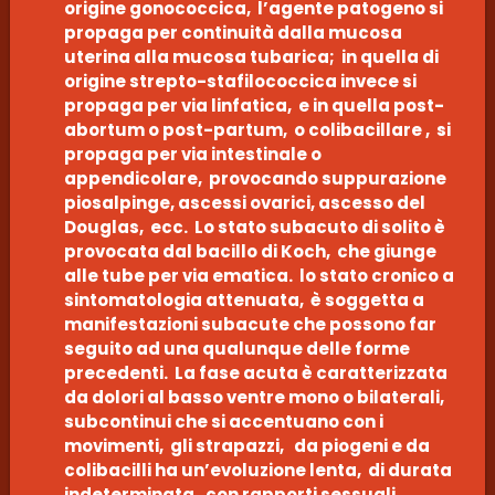
origine gonococcica, l’agente patogeno si
propaga per continuità dalla mucosa
uterina alla mucosa tubarica; in quella di
origine strepto-stafilococcica invece si
propaga per via linfatica, e in quella post-
abortum o post-partum, o colibacillare , si
propaga per via intestinale o
appendicolare, provocando suppurazione
piosalpinge, ascessi ovarici, ascesso del
Douglas, ecc. Lo stato subacuto di solito è
provocata dal bacillo di Koch, che giunge
alle tube per via ematica. lo stato cronico a
sintomatologia attenuata, è soggetta a
manifestazioni subacute che possono far
seguito ad una qualunque delle forme
precedenti. La fase acuta è caratterizzata
da dolori al basso ventre mono o bilaterali,
subcontinui che si accentuano con i
movimenti, gli strapazzi, da piogeni e da
colibacilli ha un’evoluzione lenta, di durata
indeterminata, con rapporti sessuali,