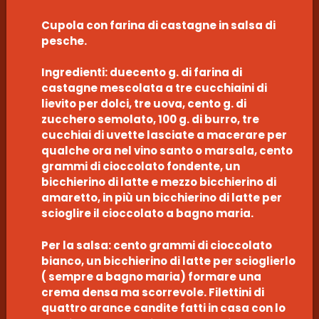
Cupola con farina di castagne in salsa di
pesche.
Ingredienti: duecento g. di farina di
castagne mescolata a tre cucchiaini di
lievito per dolci, tre uova, cento g. di
zucchero semolato, 100 g. di burro, tre
cucchiai di uvette lasciate a macerare per
qualche ora nel vino santo o marsala, cento
grammi di cioccolato fondente, un
bicchierino di latte e mezzo bicchierino di
amaretto, in più un bicchierino di latte per
scioglire il cioccolato a bagno maria.
Per la salsa: cento grammi di cioccolato
bianco, un bicchierino di latte per scioglierlo
( sempre a bagno maria) formare una
crema densa ma scorrevole. Filettini di
quattro arance candite fatti in casa con lo