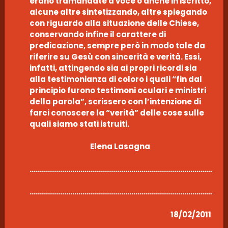
erano tramandate a voce o anche in iscritto,
alcune altre sintetizzando, altre spiegando
con riguardo alla situazione delle Chiese,
conservando infine il carattere di
predicazione, sempre però in modo tale da
riferire su Gesù con sincerità e verità. Essi,
infatti, attingendo sia ai propri ricordi sia
alla testimonianza di coloro i quali “fin dal
principio furono testimoni oculari e ministri
della parola”, scrissero con l’intenzione di
farci conoscere la “verità” delle cose sulle
quali siamo stati istruiti.
Elena Lasagna
………………………………………………………………………………………
………………………………………………………………………………………
18/02/2011