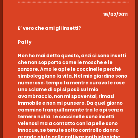
……………………………………………………………………………………
15/02/2011
E’ vero che ami gli insetti?
Patty
Non ho mai detto questo, anzi ci sono insetti
che non sopporto come le mosche e le
zanzare. Amo le api e le coccinelle perchè
simboleggiano la vita. Nel mio giardino sono
numerose; tempo fa mentre curavo le rose
uno sciame di api si posò sul mio
avambraccio, non mi spaventai, rimasi
immobile e non mi punsero. Da quel giorno
cammino tranquillamente tra le api senza
temere nulla. Le coccinelle sono insetti
velenosi ma a contatto con la pelle sono
innocue, se tenute sotto controllo danno
grande aiuto nelle coltivazioni biologiche