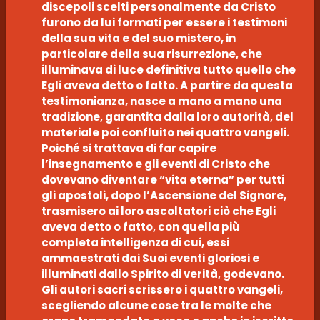
discepoli scelti personalmente da Cristo
furono da lui formati per essere i testimoni
della sua vita e del suo mistero, in
particolare della sua risurrezione, che
illuminava di luce definitiva tutto quello che
Egli aveva detto o fatto. A partire da questa
testimonianza, nasce a mano a mano una
tradizione, garantita dalla loro autorità, del
materiale poi confluito nei quattro vangeli.
Poiché si trattava di far capire
l’insegnamento e gli eventi di Cristo che
dovevano diventare “vita eterna” per tutti
gli apostoli, dopo l’Ascensione del Signore,
trasmisero ai loro ascoltatori ciò che Egli
aveva detto o fatto, con quella più
completa intelligenza di cui, essi
ammaestrati dai Suoi eventi gloriosi e
illuminati dallo Spirito di verità, godevano.
Gli autori sacri scrissero i quattro vangeli,
scegliendo alcune cose tra le molte che