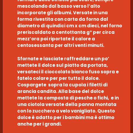
mescolando dal basso verso l’alto
incorporate gli albumi. Versate in una
forma rivestita con carta da forno dal
diametro di quindici cm x cm dieci, nel forno
preriscaldato a centottanta g° per circa
mezz’ora poi riportate il calore a
centosessanta per altri venti minuti.
Sfornate e lasciate raffreddare un po’
mettete il dolce sul piatto da portata,
versateci il cioccolato bianco fuso sopra e
fatelo colare per per tutto il dolce.
Cospargete sopra la cupola i filetti di
arancia candita. Alla base del dolce
mettete la composta di pesche o fichi, e in
una ciotola versate della panna montata
con lo zucchero a velo vanigliato. Questo
dolce è adatto per i bambini ma è ottimo
anche per i grandi.