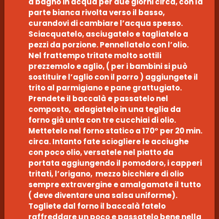
a bagno in acqua per due giorni circa, con la
parte bianca rivolta verso il basso,
curandovi di cambiare l’acqua spesso.
Sciacquatelo, asciugatelo e tagliatelo a
pezzi da porzione. Pennellatelo con l’olio.
Nel frattempo tritate molto sottili
prezzemolo e aglio, ( per i bambini si può
sostituire l’aglio con il porro ) aggiungete il
trito al parmigiano e pane grattugiato.
Prendete il baccalà e passatelo nel
composto, adagiatelo in una teglia da
forno già unta con tre cucchiai di olio.
Mettetelo nel forno statico a 170° per 20 min.
circa. Intanto fate sciogliere le acciughe
con poco olio, versatele nel piatto da
portata aggiungendo il pomodoro, i capperi
tritati, l’origano, mezzo bicchiere di olio
sempre extravergine e amalgamate il tutto
( deve diventare una salsa uniforme).
Togliete dal forno il baccalà fatelo
raffreddare un poco e passatelo bene nella