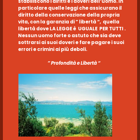
stabiliscono i diritti e i doveri dell’uomo. In
particolare quelle leggi che assicurano il
diritto della conservazione della propria
vita, con la garanzia di ” libertà “, quella
libertà dove LA LEGGE è UGUALE PER TUTTI .
Nessun uomo forte o astuto che sia deve
sottrarsi ai suoi doveri e fare pagare i suoi
errori e crimini ai più deboli.
” Profondità e Libertà “