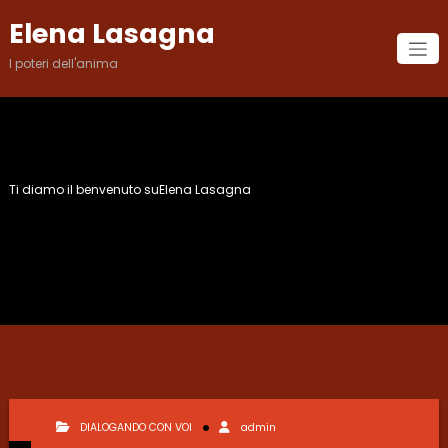
Vai
Elena Lasagna
al
contenuto
I poteri dell'anima
Ti diamo il benvenuto suElena Lasagna
Mese:
Febbraio 2011
DIALOGANDO CON VOI
admin