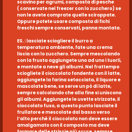
scavino per agrumi, composta di pesche
( conservate nel freezer con lo zucchero) se
non le avete comprate quelle sciroppate.
Oppure potete usare composta di fichi
freschi sempre conservati, panna montata.
ES. : lasciate sciogliere il burro a
temperatura ambiente, fate una crema
liscia con lo zucchero. Sempre mescolando
con la frusta aggiungete uno ad uno i tuorli,
e montate a neve gli albumi. Nel frattempo
sciogliete il cioccolato fondente con il latte,
aggiungete la farina setacciata, il liquore e
mascolate bene, se serve un pò di latte,
sempre calcolando che alla fine si uniscono
gli albumi. Aggiungete le uvette strizzate, il
cioccolato fuso, a questo punto lasciate il
frullatore e mescolate dal basso verso
l’alto perchè il cioccolato non deve essere
amalgamato con il composto ma deve
formare delle striscie più scure, sempre