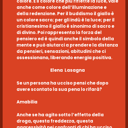
colore. È il colore che più riflette la luce, vale
anche come colore dell’illuminazione e
della redenzione. Per il buddismo il giallo è
un colore sacro; per gli indù è la luce; per il
cristianesimo il giallo è sinonimo di sacro e
di divino. Poi rappresenta la forza del
pensiero ed è quindi anche il simbolo della
mente e può aiutarci a prendere la distanza
da pensieri, sensazioni, abitudini che ci
ossessionano, liberando energia positiva.
Elena Lasagna
Se un persona ha ucciso pensi che dopo
avere scontato la sua pena lo rifarà?
Amabilia
Anche se ha agito sotto l’effetto della
droga, questa freddezza, questa
aggressività nei confronti di chi ha ucciso