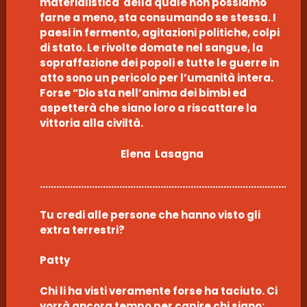
materialistica della quale non possiamo
farne a meno, sta consumando se stessa. I
paesi in fermento, agitazioni politiche, colpi
di stato. Le rivolte domate nel sangue, la
sopraffazione dei popoli e tutte le guerre in
atto sono un pericolo per l’umanità intera.
Forse “Dio sta nell’anima dei bimbi ed
aspetterà che siano loro a riscattare la
vittoria alla civiltà.
Elena Lasagna
………………………………………………………………………………………
Tu credi alle persone che hanno visto gli
extra terrestri?
Patty
Chi li ha visti veramente forse ha taciuto. Ci
vorrà ancora tempo per capire chi siano: