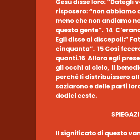
Gesù disse loro: “Dategli 
risposero: “non abbiamo c
meno che non andiamo noi
questa gente”. 14 C’erano
Egli disse ai discepoli:” Fa
cinquanta”. 15 Così fecero 
quanti.16 Allora egli prese 
gli occhi al cielo, li benedi
perché li distribuissero al
saziarono e delle parti lo
dodici ceste.
SPIEGAZ
Il significato di questo va