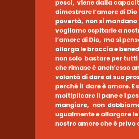
pesci, viene dalla capacit
dimostrare l’amore di Dio
povertà, non si mandano v
vogliamo ospitarle a nost
l’amore di Dio, ma si pens
allarga le braccia e bene
non solo bastare per tutt
che rimase è anch’esso am
volontà di dare al suo p
perché il dare è amore. E 
moltiplicare il pane e i pe
mangiare, non dobbiamo 
ugualmente e allargare le 
nostro amore che è privo d