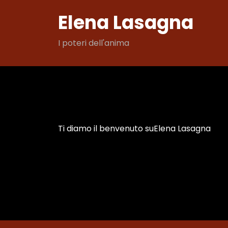
Vai
Elena Lasagna
al
contenuto
I poteri dell'anima
Ti diamo il benvenuto suElena Lasagna
Mese:
Gennaio 20