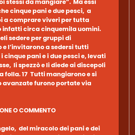
voi stessi da mangiare”. Ma essi
he cinque pani e due pesci, a
 a comprare viveri per tutta
 infatti circa cinquemila uomini.
teli sedere per gruppi di
e l’invitarono a sedersi tutti
i cinque pani e i due pesci e, levati
sse, li spezzò e li diede ai discepoli
la folla. 17 Tutti mangiarono e si
ro avanzate furono portate via
IONE O COMMENTO
ngelo, del miracolo dei pani e dei