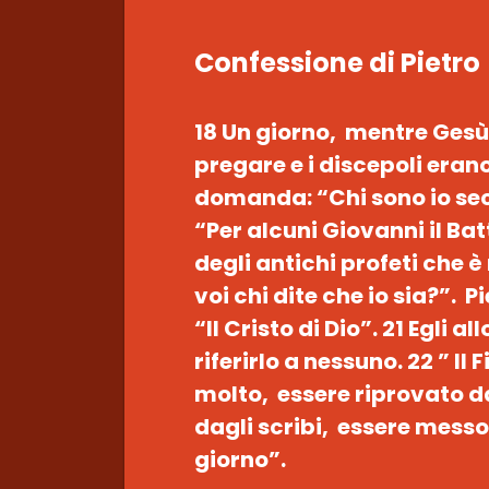
Confessione di Pietro
18 Un giorno, mentre Gesù
pregare e i discepoli eran
domanda: “Chi sono io sec
“Per alcuni Giovanni il Batt
degli antichi profeti che 
voi chi dite che io sia?”. 
“Il Cristo di Dio”. 21 Egli 
riferirlo a nessuno. 22 ” Il
molto, essere riprovato d
dagli scribi, essere messo 
giorno”.