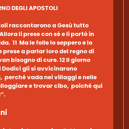
ORNO DEGLI APOSTOLI
stoli raccontarono a Gesù tutto
lora li prese con sé e li portò in
a. 11 Ma le folle lo seppero e lo
e prese a parlar loro del regno di
an bisogno di cure. 12 Il giorno
 Dodici gli si avvicinarono
 perché vada nei villaggi e nelle
loggiare e trovar cibo, poiché qui
”.
ani