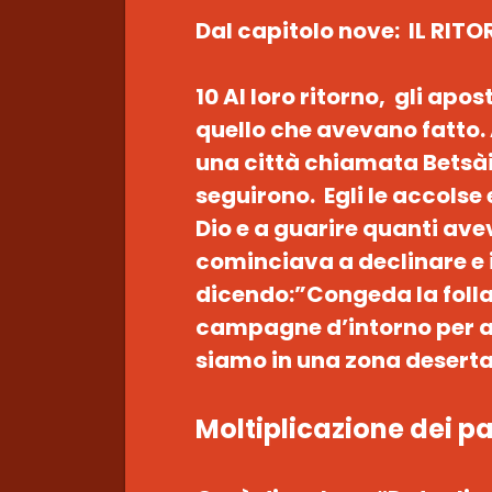
Dal capitolo nove: IL RIT
10 Al loro ritorno, gli apo
quello che avevano fatto. Al
una città chiamata Betsàid
seguirono. Egli le accolse 
Dio e a guarire quanti avev
cominciava a declinare e i
dicendo:”Congeda la folla,
campagne d’intorno per al
siamo in una zona deserta
Moltiplicazione dei p