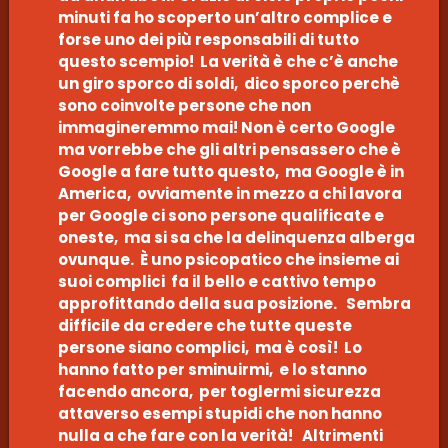
minuti fa ho scoperto un’altro complice e
forse uno dei più responsabili di tutto
questo scempio! La verità è che c’è anche
un giro sporco di soldi, dico sporco perchè
sono coinvolte persone che non
immagineremmo mai! Non è certo Google
ma vorrebbe che gli altri pensassero che è
Google a fare tutto questo, ma Google è in
America, ovviamente in mezzo a chi lavora
per Google ci sono persone qualificate e
oneste, ma si sa che la delinquenza alberga
ovunque. È uno psicopatico che insieme ai
suoi complici fa il bello e cattivo tempo
approfittando della sua posizione. Sembra
difficile da credere che tutte queste
persone siano complici, ma è così! Lo
hanno fatto per sminuirmi, e lo stanno
facendo ancora, per toglermi sicurezza
attaverso esempi stupidi che non hanno
nulla a che fare con la verità! Altrimenti