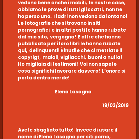
vedono bene anche i mobili, le nostre case,
abbiamo le prove di tutti gli scatti, non ne
ho perso uno. I ladri non vedono da lontano!
Le fotografie che si trovano in siti
pornografici e in altri posti le hanno rubate
dal mio sito, vergogna! E altre che hanno
pubblicato per i loro libri le hanno rubate
qui, delinquenti! È inutile che ci mettiate il
copyrigt, maiali, vigliacchi, buoni a nulla!
Ho migliaia di testimoni! Voi non sapete
cosa significhi lavorare davvero! L’onore si
porta dentro merde!
Elena Lasagna
19/03/2019
Avete sbagliato tutto! Invece di usare il
nome di Elena Lasagna per siti porno,