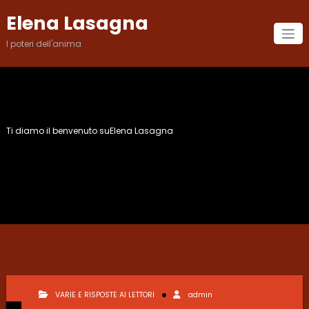
Vai
Elena Lasagna
al
contenuto
I poteri dell'anima
Ti diamo il benvenuto suElena Lasagna
Mese:
Febbraio 2019
VARIE E RISPOSTE AI LETTORI
admin