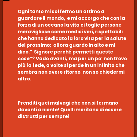
Ogni tanto mi soffermo un attimo a
guardare il mondo, e mi accorgo che con la
forza di un oceano la vita ci toglie persone
meravigliose come medici veri, rispettabili
che hanno dedicato la loro vita per la salute
del prossimo; allora guardo in alto e mi
dico:” Signore perché permetti queste
cose”? Vado avanti, ma per un po’ non trovo
più la fede, a volte si perde in un infinito che
sembra non avere ritorno, non so chiedermi
altro.
Prenditi quei malvagi che non si fermano
davanti a niente! Quelli meritano di essere
distrutti per sempre!