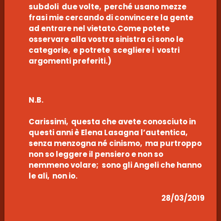
subdoli due volte, perché usano mezze
frasi mie cercando di convincere la gente
ad entrare nel vietato.Come potete
osservare alla vostra sinistra ci sono le
categorie, e potrete scegliere i vostri
argomenti preferiti.)
N.B.
Carissimi, questa che avete conosciuto in
questi anni è Elena Lasagna l’autentica,
senza menzogna né cinismo, ma purtroppo
non so leggere il pensiero e non so
nemmeno volare; sono gli Angeli che hanno
le ali, non io.
28/03/2019