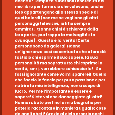
anche lì! Tempo fa rubarono i contenuti del
mio libro per farne ciò che volevano; anche
loro appartengono alla stessa specie di
quei balordi (non me ne vogliano gli altri
personaggi televisivi, io li ho sempre
ammirati, tranne chi si è schierato dalla
loro parte, purtroppo la malvagità sta
ovunque). Questa è la verità! Certe
persone sono da galera! Hanno
un’ignoranza così accentuata che a loro dà
fastidio chi esprime il suo sapere, la sua
personalità ma soprattutto chi esprime la
verità; anzi, vorrebbero schiacciarla! Se
fossi ignorante come voi mi sparerei! Quello
che faccio lo faccio per pura passione e per
nutrire la mia intelligenza, non a scopo di
lucro. Per me l’importante è essere e
sapere! Siete voi che danneggiate gli altri!
Hanno rubato perfino la mia biografia per
poterla raccontare in maniera uguale; cose
da analfabeti! Grazie al cielo proprio pochi