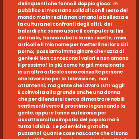
delinquenti che fanno il doppio gioco: in
pubblico si mostrano solidali con il resto del
mondo ma in realtà non amano la bellezza e
la cultura nei confronti degli altri, dei
balordi che sanno usare il computer ai fini
del male, hanno rubato le mie ricette, i miei
articoli e il mio nome per metterli nei loro siti
porno; possiamo immaginare che razza di
gente è! Non conoscono i valori e non amano
il prossimo! In più come ho già menzionato
in un altro articolo sono coinvolte persone
che lavorano per la televisione, non
ottantenni, ma gente che lavora tutt’oggi!
È coinvolta alla grande anche una donna
che per difendersi cerca di mostrare nobili
sentimenti verso il prossimo ingannando la
gente, oppure fanno autoironia per
accattivarsi la simpatia del popolo ma è
tutta falsità. Le polemiche gratuite
puzzano! Quante cose nascoste che ci sono