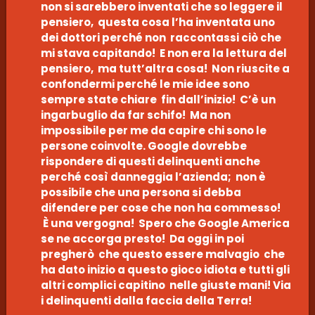
non si sarebbero inventati che so leggere il
pensiero, questa cosa l’ha inventata uno
dei dottori perché non raccontassi ciò che
mi stava capitando! E non era la lettura del
pensiero, ma tutt’altra cosa! Non riuscite a
confondermi perché le mie idee sono
sempre state chiare fin dall’inizio! C’è un
ingarbuglio da far schifo! Ma non
impossibile per me da capire chi sono le
persone coinvolte. Google dovrebbe
rispondere di questi delinquenti anche
perché così danneggia l’azienda; non è
possibile che una persona si debba
difendere per cose che non ha commesso!
È una vergogna! Spero che Google America
se ne accorga presto! Da oggi in poi
pregherò che questo essere malvagio che
ha dato inizio a questo gioco idiota e tutti gli
altri complici capitino nelle giuste mani! Via
i delinquenti dalla faccia della Terra!