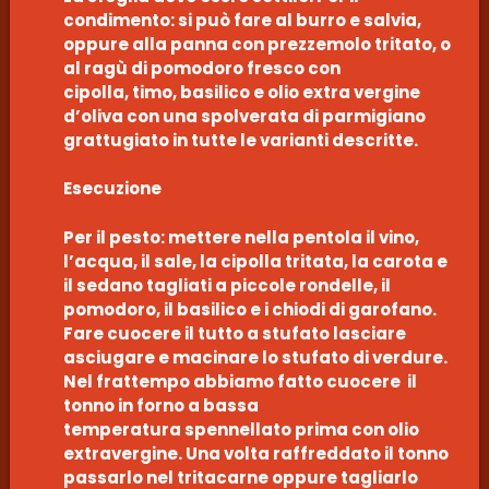
condimento: si può fare al burro e salvia,
oppure alla panna con prezzemolo tritato, o
al ragù di pomodoro fresco con
cipolla, timo, basilico e olio extra vergine
d’oliva con una spolverata di parmigiano
grattugiato in tutte le varianti descritte.
Esecuzione
Per il pesto: mettere nella pentola il vino,
l’acqua, il sale, la cipolla tritata, la carota e
il sedano tagliati a piccole rondelle, il
pomodoro, il basilico e i chiodi di garofano.
Fare cuocere il tutto a stufato lasciare
asciugare e macinare lo stufato di verdure.
Nel frattempo abbiamo fatto cuocere il
tonno in forno a bassa
temperatura spennellato prima con olio
extravergine. Una volta raffreddato il tonno
passarlo nel tritacarne oppure tagliarlo