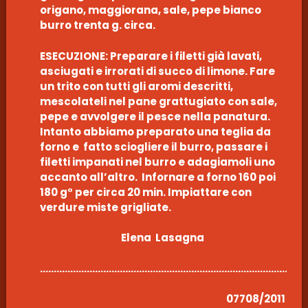
origano, maggiorana, sale, pepe bianco
burro trenta g. circa.
ESECUZIONE: Preparare i filetti già lavati,
asciugati e irrorati di succo di limone. Fare
un trito con tutti gli aromi descritti,
mescolateli nel pane grattugiato con sale,
pepe e avvolgere il pesce nella panatura.
Intanto abbiamo preparato una teglia da
forno e fatto sciogliere il burro, passare i
filetti impanati nel burro e adagiamoli uno
accanto all’altro. Infornare a forno 160 poi
180 g° per circa 20 min. Impiattare con
verdure miste grigliate.
Elena Lasagna
………………………………………………………………………………………
07708/2011