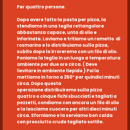
Per quattro persone.
Dopo avere fatto la pasta per pizza, la
stendiamo in una teglia rettangolare
abbastanza capace, unta di olio e
infarinata. Laviamo e tritiamo un rametto di
rosmarino e lo distribuiamo sulla pizza,
subito dopo la irroreremo con un filo di olio.
Poniamo la teglia in un luogo a temperatura
ambiente per due ore circa. ( Deve
lievitare in ambiente tiepido ) Poi la
mettiamo in forno a 250° per quindici minuti
circa. Dopo questa
operazione distribuiremo sulla pizza
quattro o cinque fichi sbucciati e tagliati a
pezzetti, condiamo con ancora un filo di olio
e la lasciamo cuocere per altri dieci minuti
circa. Sforniamo e la serviamo ben calda
con prosciutto crudo tagliato sottile.