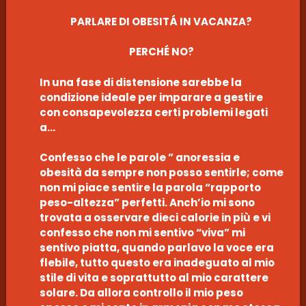
PARLARE DI OBESITÁ IN VACANZA?
PERCHÉ NO?
In una fase di distensione sarebbe la
condizione ideale per imparare a gestire
con consapevolezza certi problemi legati
a…
Confesso che le parole ” anoressia e
obesità da sempre non posso sentirle; come
non mi piace sentire la parola “rapporto
peso-altezza” perfetti. Anch’io mi sono
trovata a osservare dieci calorie in più e vi
confesso che non mi sentivo “viva” mi
sentivo piatta, quando parlavo la voce era
flebile, tutto questo era inadeguato al mio
stile di vita e soprattutto al mio carattere
solare. Da allora controllo il mio peso