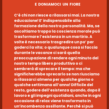
E DONIAMOCI UN FIORE
C’è chi non riesce a rilassarsi mai. La nostra
educazione! E’ indispensabile alla
formazione della nostra personalità. Ma, se
ascoltiamo troppo la coscienza morale può
trasformare l’esistenza in un martirio. A
volte è necessario trasgredire un po’ per
goderci la vita; o qualunque cosa si faccia
durante le vacanze ci sarà quella
preoccupazione di rendere ogni minuto del
nostro tempo libero produttivo o ci
sembrerà di sprecare il tempo: ma che
significherebbe sprecarlo se non riusciamo
a rilassarci almeno per qualche giorno o
qualche settimana all’anno! Difficile del
resto, godere dell’esistenza quando, dopo il
lavoro e gli impegni quotidiani, anche in ogni
occasione di relax viene trasformato in
un’incombenza assillante. Perchè si può