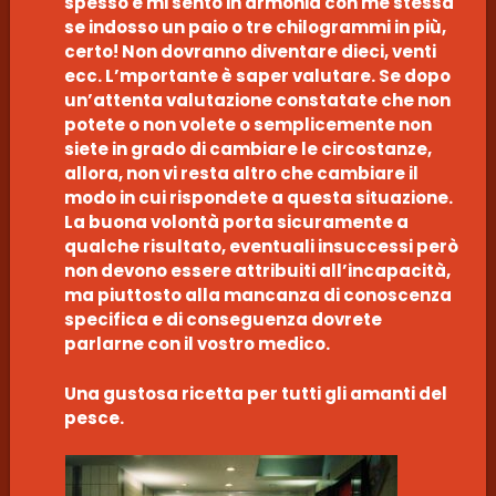
spesso e mi sento in armonia con me stessa
se indosso un paio o tre chilogrammi in più,
certo! Non dovranno diventare dieci, venti
ecc. L’mportante è saper valutare. Se dopo
un’attenta valutazione constatate che non
potete o non volete o semplicemente non
siete in grado di cambiare le circostanze,
allora, non vi resta altro che cambiare il
modo in cui rispondete a questa situazione.
La buona volontà porta sicuramente a
qualche risultato, eventuali insuccessi però
non devono essere attribuiti all’incapacità,
ma piuttosto alla mancanza di conoscenza
specifica e di conseguenza dovrete
parlarne con il vostro medico.
Una gustosa ricetta per tutti gli amanti del
pesce.