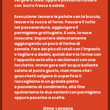
vergine d’oliva. Oppure possiamo condire
con burro fresco e salvia.
Esecuzione: lessare le patate con la buccia,
lessare la zucca al forno. Passare il tutto
nel passaverdura, aggiungere il
parmigiano grattugiato, il sale, la noce
moscata; impastare delicatamente
aggiungendo un poco di farina di
semola. Fare dei piccoli rotoli con l’impasto
e tagliare a dadini, quindi dare la forma con
l’apposita asticella o aiutiamoci con una
forchetta. Immergere nell’acqua bollente
salata al punto giusto, man mano che i
gnocchetti salgono in superficie li
raccogliamo in un grande piatto
e passiamo al condimento, alla fine
spolveriamo le due varianti con parmigiano
oppure pecorino a scelta.
Elena Lasagna