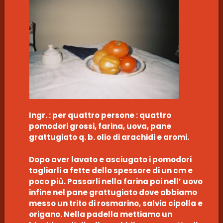
Ingr. : per quattro persone : quattro
pomodori grossi, farina, uova, pane
grattugiato q. b. olio di arachidi e aromi.
Dopo aver lavato e asciugato i pomodori
tagliarli a fette dello spessore di un cm e
poco più. Passarli nella farina poi nell’ uovo
infine nel pane grattugiato dove abbiamo
messo un trito di rosmarino, salvia cipolla e
origano. Nella padella mettiamo un