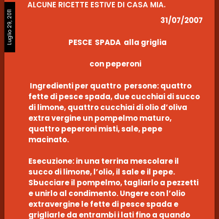
ALCUNE RICETTE ESTIVE DI CASA MIA.
Luglio 29, 2011
31/07/2007
PESCE SPADA alla griglia
con peperoni
Ingredienti per quattro persone: quattro
fette di pesce spada, due cucchiai di succo
di limone, quattro cucchiai di olio d’oliva
extra vergine un pompelmo maturo,
quattro peperoni misti, sale, pepe
macinato.
Esecuzione: in una terrina mescolare il
succo di limone, l’olio, il sale e il pepe.
Sbucciare il pompelmo, tagliarlo a pezzetti
e unirlo al condimento. Ungere con l’olio
extravergine le fette di pesce spada e
grigliarle da entrambi i lati fino a quando