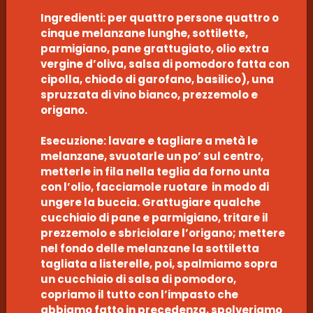
Ingredienti: per quattro persone quattro o
cinque melanzane lunghe, sottilette,
parmigiano, pane grattugiato, olio extra
vergine d’oliva, salsa di pomodoro fatta con
cipolla, chiodo di garofano, basilico), una
spruzzata di vino bianco, prezzemolo e
origano.
Esecuzione: lavare e tagliare a metà le
melanzane, svuotarle un po’ sul centro,
metterle in fila nella teglia da forno unta
con l’olio, facciamole ruotare in modo di
ungere la buccia. Grattugiare qualche
cucchiaio di pane e parmigiano, tritare il
prezzemolo e sbriciolare l’origano; mettere
nel fondo delle melanzane la sottiletta
tagliata a listerelle, poi, spalmiamo sopra
un cucchiaio di salsa di pomodoro,
copriamo il tutto con l’impasto che
abbiamo fatto in precedenza, spolveriamo