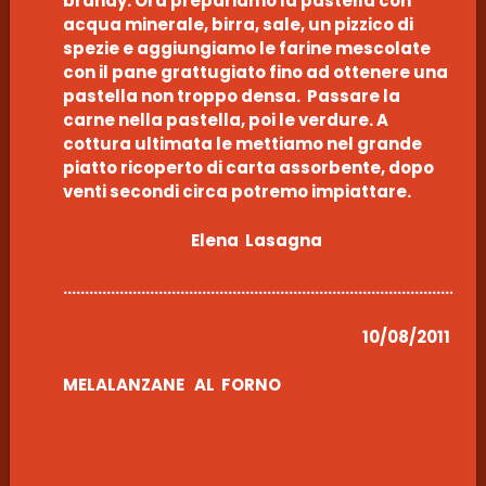
brandy. Ora prepariamo la pastella con
acqua minerale, birra, sale, un pizzico di
spezie e aggiungiamo le farine mescolate
con il pane grattugiato fino ad ottenere una
pastella non troppo densa. Passare la
carne nella pastella, poi le verdure. A
cottura ultimata le mettiamo nel grande
piatto ricoperto di carta assorbente, dopo
venti secondi circa potremo impiattare.
Elena Lasagna
………………………………………………………………………………………
10/08/2011
MELALANZANE AL FORNO