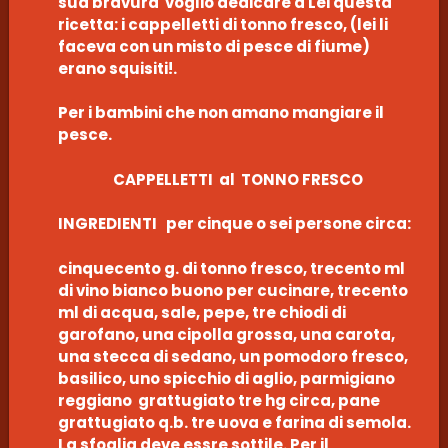
sua bravura voglio dedicare a Lei questa
ricetta: i cappelletti di tonno fresco, (lei li
faceva con un misto di pesce di fiume)
erano squisiti!.
Per i bambini che non amano mangiare il
pesce.
CAPPELLETTI al TONNO FRESCO
INGREDIENTI per cinque o sei persone circa:
cinquecento g. di tonno fresco, trecento ml
di vino bianco buono per cucinare, trecento
ml di acqua, sale, pepe, tre chiodi di
garofano, una cipolla grossa, una carota,
una stecca di sedano, un pomodoro fresco,
basilico, uno spicchio di aglio, parmigiano
reggiano grattugiato tre hg circa, pane
grattugiato q.b. tre uova e farina di semola.
La sfoglia deve essre sottile. Per il