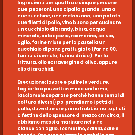
Ingredienti per quattro o cinque persone
due peperoni, una cipolla grande, una o
due zucchine, una melanzana, una patata,
due filetti di pollo, vino buono per cucinare
un cucchiaio di brandy, birra, acqua
minerale, sale spezie, rosmarino, salvia,
aglio, farine miste per la pastella un
cucchiaio di pane grattugiato (farina 00,
farina di semola, farina di riso). Per la
frittura, olio extravergine d’oliva, oppure
olio di arachidi.
Esecuzione: lavare e pulire le verdure,
tagliarle a pezzetti in modo uniforme,
lasciamole separate perché hanno tempi di
cottura diversi) poi prendiamo i petti di
pollo, dove due ore prima li abbiamo tagliati
a fettine dello spessore di mezzo cm circa, li
abbiamo messi a marinare nel vino
bianco con aglio, rosmarino, salvia, sale e