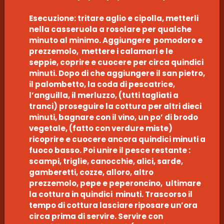
Esecuzione: tritare aglio e cipolla, metterli
nella casseruola a rosolare per qualche
minuto al minimo. Aggiungere pomodoro e
prezzemolo, mettere i calamari e le
seppie, coprire e cuocere per circa quindici
minuti. Dopo di che aggiungere il san pietro,
il palombetto, la coda di pescatrice,
l’anguilla, il merluzzo, (tutti tagliati a
tranci) proseguire la cottura per altri dieci
minuti, bagnare con il vino, un po’ di brodo
vegetale, (fatto con verdure miste)
ricoprire e cuocere ancora quindici minuti a
fuoco basso. Poi unire il pesce restante :
scampi, triglie, canocchie, alici, sarde,
gamberetti, cozze, alloro, altro
prezzemolo, pepe e peperoncino, ultimare
la cottura in quindici minuti. Trascorso il
tempo di cottura lasciare riposare un’ora
circa prima di servire. Servire con