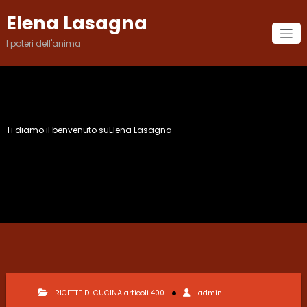
Vai
Elena Lasagna
al
contenuto
I poteri dell'anima
Ti diamo il benvenuto suElena Lasagna
Mese:
Luglio 2011
RICETTE DI CUCINA articoli 400
admin