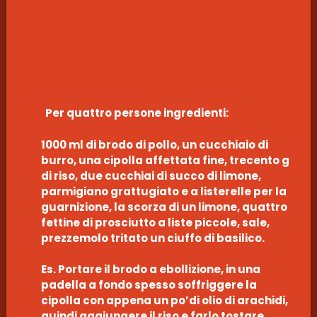
Per quattro persone ingredienti:
1000 ml di brodo di pollo, un cucchiaio di
burro, una cipolla affettata fine, trecento g
di riso, due cucchiai di succo di limone,
parmigiano grattugiato e a listerelle per la
guarnizione, la scorza di un limone, quattro
fettine di prosciutto a liste piccole, sale,
prezzemolo tritato un ciuffo di basilico.
Es. Portare il brodo a ebollizione, in una
padella a fondo spesso soffriggere la
cipolla con appena un po’di olio di arachidi,
quindi aggiungere il riso e farlo tostare,