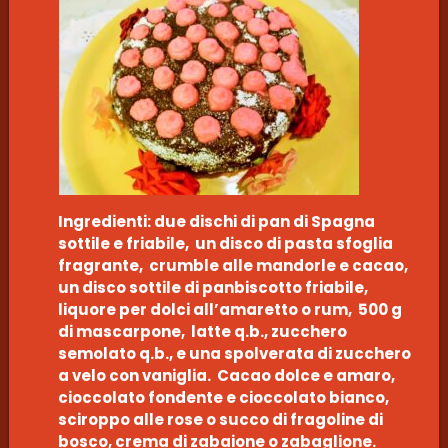
Ingredienti: due dischi di pan di Spagna
sottile e friabile, un disco di pasta sfoglia
fragrante, crumble alle mandorle e cacao,
un disco sottile di panbiscotto friabile,
liquore per dolci all’amaretto o rum, 500 g
di mascarpone, latte q.b., zucchero
semolato q.b., e una spolverata di zucchero
a velo con vaniglia. Cacao dolce e amaro,
cioccolato fondente e cioccolato bianco,
sciroppo alle rose o succo di fragoline di
bosco, crema di zabaione o zabaglione.