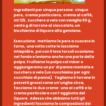
Ingredienti per cinque persone: cinque
pere, crema pasticciera, crema al caffè,
ml 125, zucchero a velo con vaniglia 50 g,
cento g di torrone al cioccolato, un
bicchierino di liquore alla genziana.
Esecuzione: mettiamo le pere a cuocere in
forno, una volta cotte le lasciamo
intiepidire, poi con il leva torsoli scaviamo
nel fondo e leviamo anche una parte della
polpa. Frulliamo la polpa col mixer e
aggiungeremo un po’ di panna montata e
zucchero a velo (un cucchiaino per ogni
cucchiaio di panna). Tagliamo il torrone in
pezzetti grossi come un’ungha circa,
facciamo le due creme: una al caffè e la
crema pasticciera con l’aggiunta del
liquore. Adesso che abbiamo tutti gli
ingredienti facciamo le composizioni dei