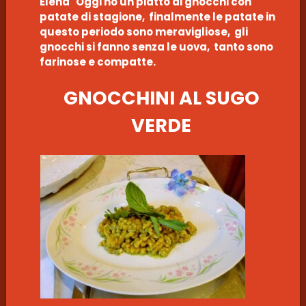
Elena Oggi ho un piatto di gnocchi con
patate di stagione, finalmente le patate in
questo periodo sono meravigliose, gli
gnocchi si fanno senza le uova, tanto sono
farinose e compatte.
GNOCCHINI AL SUGO
VERDE