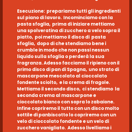
Esecuzione: prepariamo tutti gli ingredienti
sul piano di lavoro. Incominciamo con la
pasta sfoglia, prima di iniziare mettiamo
una spolveratina di zucchero a velo sopra il
piatto, poi mettiamo il disco di pasta
sfoglia, dopo di che stendiamo bene i
crumble in modo che non passi nessun
liquido sulla sfoglia o perderà la sua
fragranza. Adesso facciamo il ripieno con il
primo disco di pan di Spagna, uno strato di
mascarpone mescolato al cioccolato
fondente sciolto, e la crema di fragole.
Mettiamo il secondo disco, ci stendiamo la
seconda crema al mascarpone e
cioccolato bianco con sopra lo zabaione.
Infine copriremo il tutto con un disco molto
sottile di panbiscotto lo copriremo con un
velo di cioccolato fondente e un velo di
zucchero vanigliato. Adesso livelliamo i