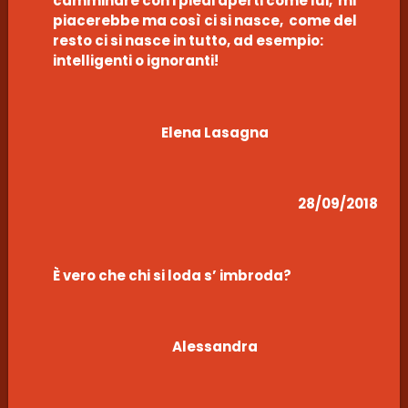
camminare con i piedi aperti come lui, mi
piacerebbe ma così ci si nasce, come del
resto ci si nasce in tutto, ad esempio:
intelligenti o ignoranti!
Elena Lasagna
28/09/2018
È vero che chi si loda s’ imbroda?
Alessandra