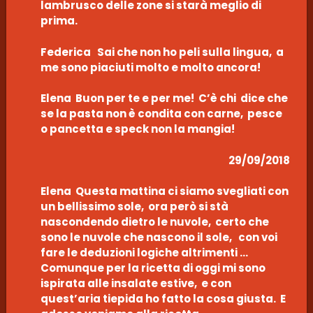
lambrusco delle zone si starà meglio di
prima.
Federica Sai che non ho peli sulla lingua, a
me sono piaciuti molto e molto ancora!
Elena Buon per te e per me! C’è chi dice che
se la pasta non è condita con carne, pesce
o pancetta e speck non la mangia!
29/09/2018
Elena Questa mattina ci siamo svegliati con
un bellissimo sole, ora però si stà
nascondendo dietro le nuvole, certo che
sono le nuvole che nascono il sole, con voi
fare le deduzioni logiche altrimenti …
Comunque per la ricetta di oggi mi sono
ispirata alle insalate estive, e con
quest’aria tiepida ho fatto la cosa giusta. E