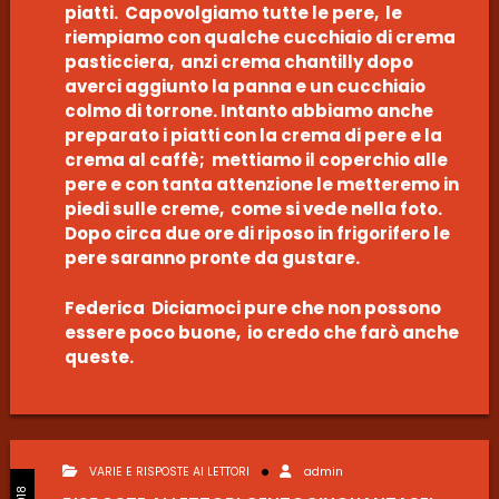
piatti. Capovolgiamo tutte le pere, le
riempiamo con qualche cucchiaio di crema
pasticciera, anzi crema chantilly dopo
averci aggiunto la panna e un cucchiaio
colmo di torrone. Intanto abbiamo anche
preparato i piatti con la crema di pere e la
crema al caffè; mettiamo il coperchio alle
pere e con tanta attenzione le metteremo in
piedi sulle creme, come si vede nella foto.
Dopo circa due ore di riposo in frigorifero le
pere saranno pronte da gustare.
Federica Diciamoci pure che non possono
essere poco buone, io credo che farò anche
queste.
VARIE E RISPOSTE AI LETTORI
admin