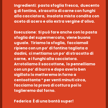
Ingredienti: pasta sfoglia fresca, duecento
g di fontina, stracotto di carne con funghi
alla cacciatora, insalata mista condita con
aceto di acero e olio extra vergine d’oliva.
Esecuzione: Si può fare anche con la pasta
sfoglia del supermercato, viene buona
uguale. Tiriamo la sfoglia, facciamoil
ripieno con un po’ di fontina tagliata a
dadini, ci mettiamo un po’ di stracotto di
carne, e i funghi alla cacciatora.
Arrotoliamo il saccottone, lo pennelliamo
con un po’ di burro e dopo averlo ben
sigillato lo metteremo in forno a
centoottanta ° per venti minuti circa,
facciamo la prova di cottura poi lo
toglieremo dal forno.
Federica È di una bontà super!