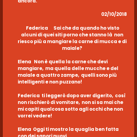
ancora.
02/10/2018
Federica Sai che da quando ho visto
alcuni di quei siti porno che stanno là non
riesco più a mangiare la carne di mucca e di
maiale?
Elena Non è quella la carne che devi
mangiare, ma quella delle mucche e del
maiale a quattro zampe, quelli sono più
intelligenti e non puzzano!
Federica ti leggerò dopo aver digerito, così
non rischierò di vomitare, non si sa mai che
mi capiti qualcosa sotto agli occhi che non
vorrei vedere!
Elena Oggi ti mostro la quaglia ben fatta
con dei sapori nuovi.