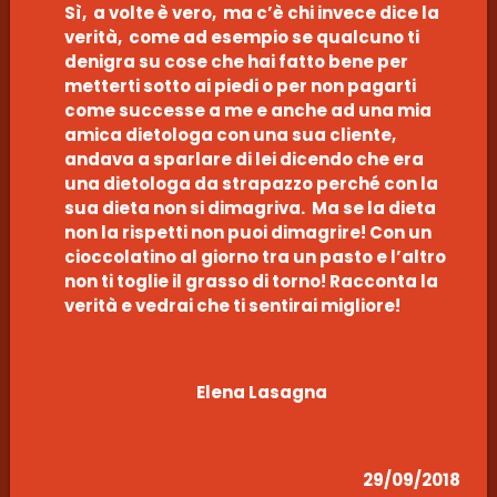
Sì, a volte è vero, ma c’è chi invece dice la
verità, come ad esempio se qualcuno ti
denigra su cose che hai fatto bene per
metterti sotto ai piedi o per non pagarti
come successe a me e anche ad una mia
amica dietologa con una sua cliente,
andava a sparlare di lei dicendo che era
una dietologa da strapazzo perché con la
sua dieta non si dimagriva. Ma se la dieta
non la rispetti non puoi dimagrire! Con un
cioccolatino al giorno tra un pasto e l’altro
non ti toglie il grasso di torno! Racconta la
verità e vedrai che ti sentirai migliore!
Elena Lasagna
29/09/2018