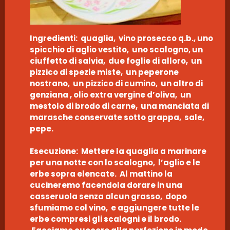
Ingredienti: quaglia, vino prosecco q.b., uno
spicchio di aglio vestito, uno scalogno, un
ciuffetto di salvia, due foglie di alloro, un
pizzico di spezie miste, un peperone
nostrano, un pizzico di cumino, un altro di
genziana , olio extra vergine d’oliva, un
mestolo di brodo di carne, una manciata di
marasche conservate sotto grappa, sale,
pepe.
Esecuzione: Mettere la quaglia a marinare
per una notte con lo scalogno, l’aglio e le
erbe sopra elencate. Al mattino la
cucineremo facendola dorare in una
casseruola senza alcun grasso, dopo
sfumiamo col vino, e aggiungere tutte le
erbe compresi gli scalogni e il brodo.