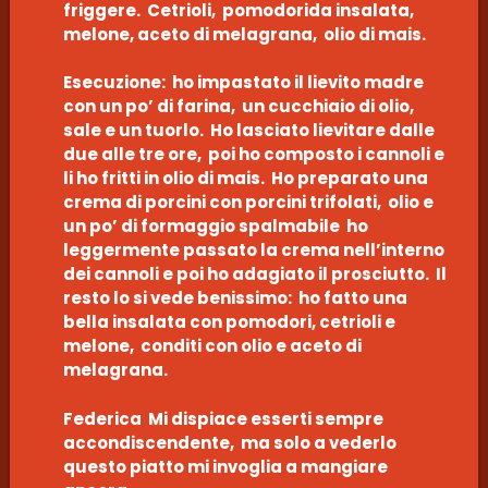
friggere. Cetrioli, pomodorida insalata,
melone, aceto di melagrana, olio di mais.
Esecuzione: ho impastato il lievito madre
con un po’ di farina, un cucchiaio di olio,
sale e un tuorlo. Ho lasciato lievitare dalle
due alle tre ore, poi ho composto i cannoli e
li ho fritti in olio di mais. Ho preparato una
crema di porcini con porcini trifolati, olio e
un po’ di formaggio spalmabile ho
leggermente passato la crema nell’interno
dei cannoli e poi ho adagiato il prosciutto. Il
resto lo si vede benissimo: ho fatto una
bella insalata con pomodori, cetrioli e
melone, conditi con olio e aceto di
melagrana.
Federica Mi dispiace esserti sempre
accondiscendente, ma solo a vederlo
questo piatto mi invoglia a mangiare