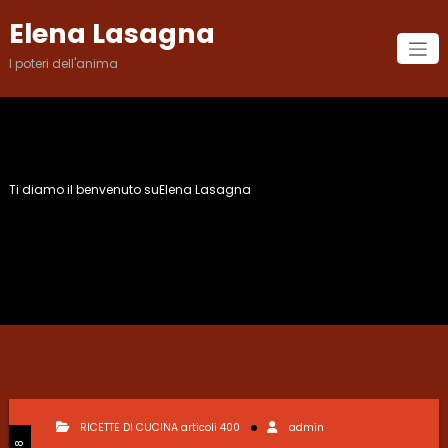
Vai
Elena Lasagna
al
contenuto
I poteri dell'anima
Ti diamo il benvenuto suElena Lasagna
Mese:
Settembre 2018
RICETTE DI CUCINA articoli 400
admin