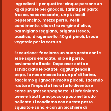
Ingredienti: per quattro-cinque persone un
kg di patate per gnocchi, farina per pasta
fresca, noce moscata, un pizzico di
peperoncino, mezzo porro. Per il
condimento: olio extra vergine d’oliva,
parmigiano reggiano, origano fresco,
basilico, dragoncello, 40 g di pinoli; brodo
vegetale per la cottura.
Esecuzione: facciamo un buon pesto con le
erbe sopra elencate, olio e il porro,
ovviamente il sale. Dopo aver cotto e
schiacciato le patate, aggiungendo il
pepe, la noce moscata e un po’ di farina,
facciamo gli gnocchi molto piccoli, facendo
ruotare l’impasto fino a farlo diventare
come un grosso spaghetto. Li infariniamo
bene e li buttiamo poco a poco nel brodo
bollente. Li condiamo con questo pesto
squisito e sano, e con un bicchiere di