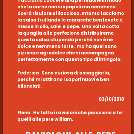
Facciamo cuocere alla perfezione in modo
che la carne non si spapoli ma nemmeno
dovrà risulare sfilacciosa. Intanto facciamo
la salsa frullando le marasche ben lavate e
messe in olio, sale e pepe. Una volta cotta
la quaglia alla perfezione distribuiremo
questa salsa stupenda perché non è né
dolce e nemmeno forte, ma ha quel sano
pizzicore agrodolce che si accompagna
perfettamente con questo tipo di intingolo.
Federica Sono curiosa di assaggiarla,
perché mi attirano i sapori nuovi e ben
bilanciati.
03/10/2018
Elena Ho fatto i ravioloni che piacciono a te:
quelli alle pere william.