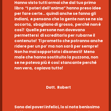
Hanno visto tutti ormai che dal tuo primo
libro “I poteri dell’anima” hanno preso idee
per fare certe… quindi anche se fanno gli
indiani, e pensano che la gente non se ne sia
accorta, sbagliano di grosso, perché non è
così! Quelle persone non dovevano
permettersi di screditarlo per rubarne il
contenuto! Ti prometto che potranno anche
ridere per un po’ ma non sarà per sempre!
Non ho mai sopportato i disonesti! Meno
male che hanno sostituito la puzzona, non
se ne poteva più è così stancante perché
non vera, copiava tutto!
Dott. Robert
Sono dei poveri infelici, lo si nota benissimo