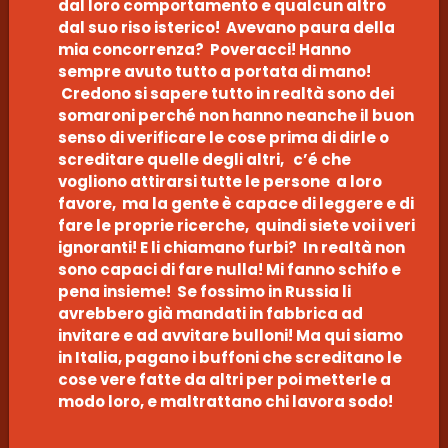
dal loro comportamento e qualcun altro
dal suo riso isterico! Avevano paura della
mia concorrenza? Poveracci! Hanno
sempre avuto tutto a portata di mano!
Credono si sapere tutto in realtà sono dei
somaroni perché non hanno neanche il buon
senso di verificare le cose prima di dirle o
screditare quelle degli altri, c’é che
vogliono attirarsi tutte le persone a loro
favore, ma la gente è capace di leggere e di
fare le proprie ricerche, quindi siete voi i veri
ignoranti! E li chiamano furbi? In realtà non
sono capaci di fare nulla! Mi fanno schifo e
pena insieme! Se fossimo in Russia li
avrebbero già mandati in fabbrica ad
invitare e ad avvitare bulloni! Ma qui siamo
in Italia, pagano i buffoni che screditano le
cose vere fatte da altri per poi metterle a
modo loro, e maltrattano chi lavora sodo!