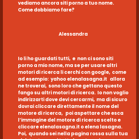
vediamo ancora siti porno a tuo nome.
Come dobbiamo fare?
Alessandra
Io li ho guardati tutti, e non ci sono siti
porno a mio nome, ma se per usare altri
motori di ricerca li cerchi con google, come
ad esempio: yahoo elenalasagna.it allora
ne troverai, sono loro che gettano questo
fango su altri motori di ricerca. Io non voglio
indirizzarti dove devi cercarmi, ma di sicuro
dovrai cliccare direttamente il nome del
motore di ricerca, poi aspettare che esca
l’immagine del motore di ricerca scelto e
cliccare elenalasagna.it o elena lasagna.
Poi, quando sei nella pagina rossa sulla tua