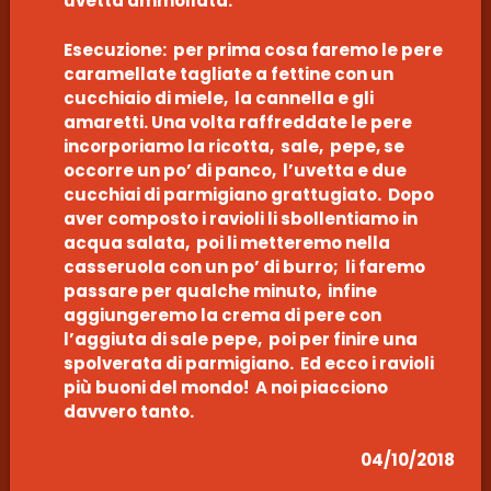
uvetta ammollata.
Esecuzione: per prima cosa faremo le pere
caramellate tagliate a fettine con un
cucchiaio di miele, la cannella e gli
amaretti. Una volta raffreddate le pere
incorporiamo la ricotta, sale, pepe, se
occorre un po’ di panco, l’uvetta e due
cucchiai di parmigiano grattugiato. Dopo
aver composto i ravioli li sbollentiamo in
acqua salata, poi li metteremo nella
casseruola con un po’ di burro; li faremo
passare per qualche minuto, infine
aggiungeremo la crema di pere con
l’aggiuta di sale pepe, poi per finire una
spolverata di parmigiano. Ed ecco i ravioli
più buoni del mondo! A noi piacciono
davvero tanto.
04/10/2018