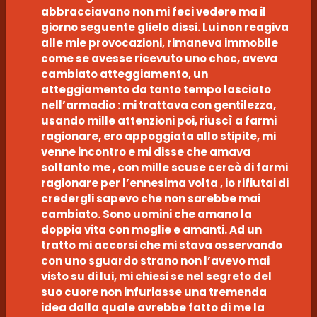
abbracciavano non mi feci vedere ma il
giorno seguente glielo dissi. Lui non reagiva
alle mie provocazioni, rimaneva immobile
come se avesse ricevuto uno choc, aveva
cambiato atteggiamento, un
atteggiamento da tanto tempo lasciato
nell’armadio : mi trattava con gentilezza,
usando mille attenzioni poi, riuscì a farmi
ragionare, ero appoggiata allo stipite, mi
venne incontro e mi disse che amava
soltanto me , con mille scuse cercò di farmi
ragionare per l’ennesima volta , io rifiutai di
credergli sapevo che non sarebbe mai
cambiato. Sono uomini che amano la
doppia vita con moglie e amanti. Ad un
tratto mi accorsi che mi stava osservando
con uno sguardo strano non l’avevo mai
visto su di lui, mi chiesi se nel segreto del
suo cuore non infuriasse una tremenda
idea dalla quale avrebbe fatto di me la