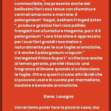
commestibile, ma presenta anche dei
bellissimi fiori rosa tenue con sfumature
centrali amaranto e marrone; il
pelargonium” Regal, Askham Fringed Aztec
“, produce graziosi fiori rosa pallido
frangiati con sfumature magenta, poi c’è il
pelargonium ” Lara Starshine è apprezzato
per i suoi fiori grandi rosa malva e
naturalmente per le sue foglie aromatiche,
c’è anche il pelargonium crispum ”
Variegated Prince Rupert” si riferisce anche
al lemon geranio, perché rilascia una
fragranza di limone quando si schiacciano
le foglie. Oltre a questi ci sono altri ibridi che
si possono usare in cucina per marmellate,
insalate e bevande aromatiche.
Elena Lasagna
Vorrei tanto poter fare la pizza in casa, ma