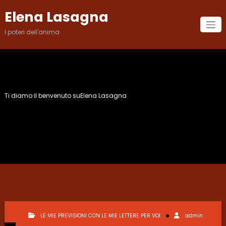
Vai
Elena Lasagna
al
contenuto
I poteri dell'anima
Ti diamo il benvenuto suElena Lasagna
Mese:
Giugno 2015
LE MIE PREVISIONI CON LE MIE LETTERE PER VOI
admin