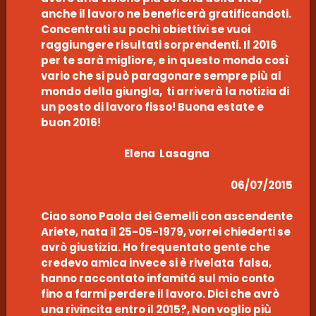
anche il lavoro ne beneficerà gratificandoti.
Concentrati su pochi obiettivi se vuoi
raggiungere risultati sorprendenti. Il 2016
per te sarà migliore, e in questo mondo così
vario che si può paragonare sempre più al
mondo della giungla, ti arriverà la notizia di
un posto di lavoro fisso! Buona estate e
buon 2016!
Elena Lasagna
06/07/2015
Ciao sono Paola dei Gemelli con ascendente
Ariete, nata il 25-05-1979, vorrei chiederti se
avrò giustizia. Ho frequentato gente che
credevo amica invece si è rivelata falsa,
hanno raccontato infamitá sul mio conto
fino a farmi perdere il lavoro. Dici che avrò
una rivincita entro il 2015?, Non voglio più