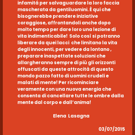
infamitá per salvaguardare la loro faccia
mascherata da gentiluomini. È qui che
bisognerebbe prendere iniziative
coraggiose, affrontandoli anche dopo
molto tempo per dare loro una lezione di
vita indimenticabile! Solo così si potranno
liberare da quei lacci che limitano la vita
degli innocenti, per vedere da lontano ,
preparare inaspettate soluzioni che
allargheranno sempre di più gli orizzonti
offuscati da queste attrocità di questo
mondo pazzo fatto di uomini crudeli e
malati di mente! Per ricominciare
veramente con una nuova energia che
consenta di cancellare tutte le ombre dalla
mente dal corpo e dall’anima!
Elena Lasagna
03/07/2015