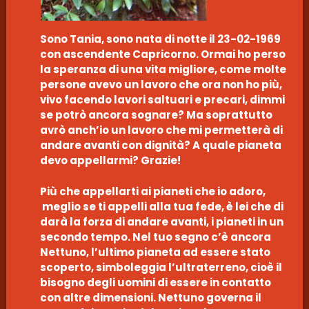
Sono Tania, sono nata di notte il 23-02-1969
con ascendente Capricorno. Ormai ho perso
la speranza di una vita migliore, come molte
persone avevo un lavoro che ora non ho più,
vivo facendo lavori saltuari e precari, dimmi
se potrò ancora sognare? Ma soprattutto
avrò anch’io un lavoro che mi permetterà di
andare avanti con dignità? A quale pianeta
devo appellarmi? Grazie!
Più che appellarti ai pianeti che io adoro,
meglio se ti appelli alla tua fede, è lei che di
darà la forza di andare avanti, i pianeti in un
secondo tempo. Nel tuo segno c’è ancora
Nettuno, l’ultimo pianeta ad essere stato
scoperto, simboleggia l’ultraterreno, cioè il
bisogno degli uomini di essere in contatto
con altre dimensioni. Nettuno governa il