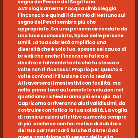
segno dei Pesci e del Sagittario.
Astrologicamente l’acqua simboleggia
l’inconscio e quindi il dominio di Nettuno sul
segno dei Pesci sembra più che
appropriato. Sei una persona circondata da
una luce sconosciuta, tipica delle persone
umili. La tua sobrietà amplifica una
diversità che è solo tua, spesso sei causa di
brividi che anche l’inconscio fatica a
decifrare talmente tanto che tu stessa a
volte non ti riconosci. Proprio per questo a
volte confondi l’illusione con la realtà.
Attraverserai i mesi estivi con facilità, ma
nella prima fase autunnale le soluzioni nel
quotidiano richiederanno più energia. Dal
Capricorno arriveranno aiuti validissimi, da
costruire con fatica la tua solidità. La voglia
di rassicurazioni affettive aumenta sempre
di più anche se non hai motivo di dubitare
del tuo partner: sarà lui che ti aiuterà ad
avere una visione più serena della vita,