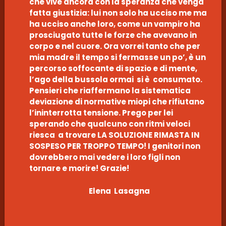
che vive ancora con la speranza che venga
fatta giustizia: lui non solo ha ucciso me ma
ha ucciso anche loro, come un vampiro ha
prosciugato tutte le forze che avevano in
corpo e nel cuore. Ora vorrei tanto che per
mia madre il tempo si fermasse un po’, è un
percorso soffocante di spazio e di mente,
l’ago della bussola ormai si è consumato.
Pensieri che riaffermano la sistematica
deviazione di normative miopi che rifiutano
l’ininterrotta tensione. Prego per lei
sperando che qualcuno con ritmi veloci
riesca a trovare LA SOLUZIONE RIMASTA IN
SOSPESO PER TROPPO TEMPO! I genitori non
dovrebbero mai vedere i loro figli non
tornare e morire! Grazie!
Elena Lasagna