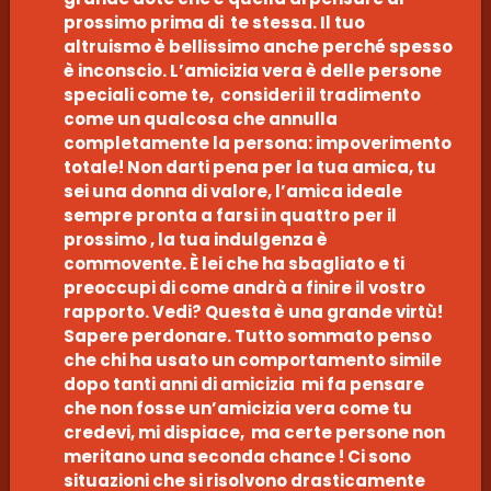
prossimo prima di te stessa. Il tuo
altruismo è bellissimo anche perché spesso
è inconscio. L’amicizia vera è delle persone
speciali come te, consideri il tradimento
come un qualcosa che annulla
completamente la persona: impoverimento
totale! Non darti pena per la tua amica, tu
sei una donna di valore, l’amica ideale
sempre pronta a farsi in quattro per il
prossimo , la tua indulgenza è
commovente. È lei che ha sbagliato e ti
preoccupi di come andrà a finire il vostro
rapporto. Vedi? Questa è una grande virtù!
Sapere perdonare. Tutto sommato penso
che chi ha usato un comportamento simile
dopo tanti anni di amicizia mi fa pensare
che non fosse un’amicizia vera come tu
credevi, mi dispiace, ma certe persone non
meritano una seconda chance ! Ci sono
situazioni che si risolvono drasticamente