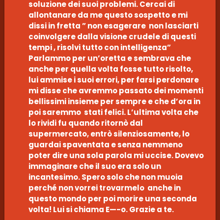
soluzione dei suoi problemi. Cercai di
allontanare da me questo sospetto e mi
dissi in fretta ” non esagerare non lasciarti
coinvolgere dalla visione crudele di questi
tempi , risolvi tutto con intelligenza”
Parlammo per un’oretta e sembrava che
anche per quella volta fosse tutto risolto,
lui ammise i suoi errori, per farsi perdonare
mi disse che avremmo passato dei momenti
bellissimi insieme per sempre e che d’ora in
poi saremmo stati felici. L’ultima volta che
lo rividi fu quando ritornò dal
supermercato, entrò silenziosamente, lo
guardai spaventata e senza nemmeno
poter dire una sola parola mi uccise. Dovevo
immaginare che il suo era solo un
incantesimo. Spero solo che non muoia
perché non vorrei trovarmelo anche in
questo mondo per poi morire una seconda
volta! Lui si chiama E—-o. Grazie a te.