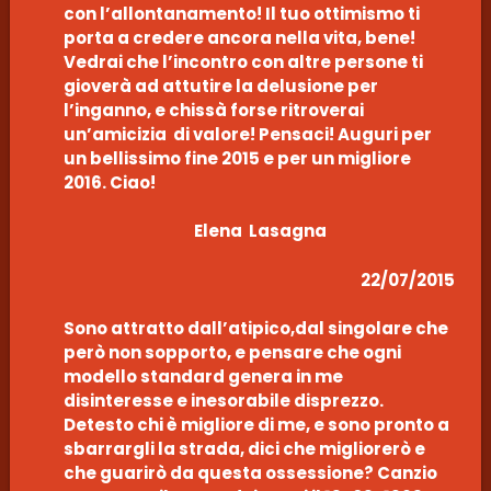
con l’allontanamento! Il tuo ottimismo ti
porta a credere ancora nella vita, bene!
Vedrai che l’incontro con altre persone ti
gioverà ad attutire la delusione per
l’inganno, e chissà forse ritroverai
un’amicizia di valore! Pensaci! Auguri per
un bellissimo fine 2015 e per un migliore
2016. Ciao!
Elena Lasagna
22/07/2015
Sono attratto dall’atipico,dal singolare che
però non sopporto, e pensare che ogni
modello standard genera in me
disinteresse e inesorabile disprezzo.
Detesto chi è migliore di me, e sono pronto a
sbarrargli la strada, dici che migliorerò e
che guarirò da questa ossessione? Canzio