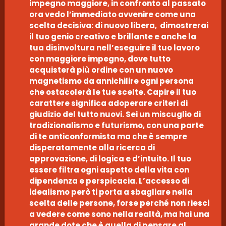
impegno maggiore, in confronto al passato
ora vedo l’immediato avvenire come una
scelta decisiva: di nuovo libera, dimostrerai
il tuo genio creativo e brillante e anche la
tua disinvoltura nell’eseguire il tuo lavoro
con maggiore impegno, dove tutto
acquisterà più ordine con un nuovo
magnetismo da annichilire ogni persona
che ostacolerà le tue scelte. Capire il tuo
carattere significa adoperare criteri di
giudizio del tutto nuovi. Sei un miscuglio di
tradizionalismo e futurismo, con una parte
di te anticonformista ma che è sempre
disperatamente alla ricerca di
approvazione, di logica e d’intuito. Il tuo
essere filtra ogni aspetto della vita con
dipendenza e perspicacia. L’accesso di
idealismo però ti porta a sbagliare nella
scelta delle persone, forse perché non riesci
a vedere come sono nella realtà, ma hai una
grande dote che è quella di pensare al