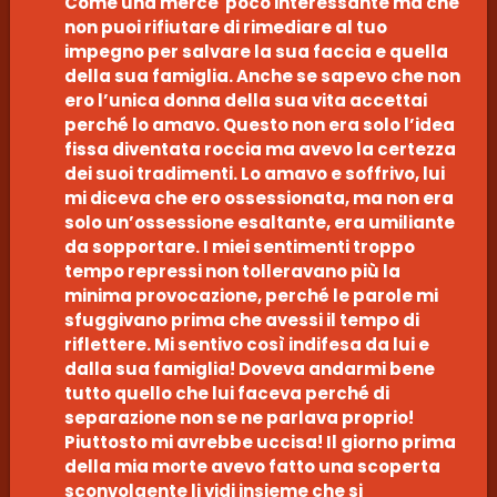
Come una merce poco interessante ma che
non puoi rifiutare di rimediare al tuo
impegno per salvare la sua faccia e quella
della sua famiglia. Anche se sapevo che non
ero l’unica donna della sua vita accettai
perché lo amavo. Questo non era solo l’idea
fissa diventata roccia ma avevo la certezza
dei suoi tradimenti. Lo amavo e soffrivo, lui
mi diceva che ero ossessionata, ma non era
solo un’ossessione esaltante, era umiliante
da sopportare. I miei sentimenti troppo
tempo repressi non tolleravano più la
minima provocazione, perché le parole mi
sfuggivano prima che avessi il tempo di
riflettere. Mi sentivo così indifesa da lui e
dalla sua famiglia! Doveva andarmi bene
tutto quello che lui faceva perché di
separazione non se ne parlava proprio!
Piuttosto mi avrebbe uccisa! Il giorno prima
della mia morte avevo fatto una scoperta
sconvolgente li vidi insieme che si