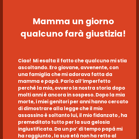
Mamma un giorno
qualcuno farà giustizia!
Ciao! Mi esalta il fatto che qualcuno mi stia
ascoltando. Ero giovane, avvenente, con
una famiglia che mi adorava fatta da
mamma e papá. Parlo all’imperfetto
perché la mia, ovvero la nostra storia dopo
molti anni è ancora in sospeso. Dopo la mia
morte, i miei genitori per anni hanno cercato
di dimostrare alla legge che il mio
assassino è soltanto lui, il mio fidanzato , ha
premeditato tutto per la sua gelosia
ingiustificata. Da un po’ di tempo papá mi
ha raggiunto , la sua età non ha retto al