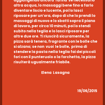
aggiungendo ancora farina se necessario
altra acqua, lo massaggi bene fino a farlo
diventare liscio e lucente, poi lo lasci
riposare per un’ora, dopo di che lo prendi lo
massaggi di nuovo e lo sbatti sopra il piano
di lavoro, per circa 10 minuti, poi lo stendi
subito nella teglia e lo lasci riposare per
altre due ore. Ti riuscirà sicuramente, la
pizza sarà tenera, fragrante con le bolle che
si alzano; se non vuoi le bolle, prima di
stendere la pasta nella teglia fai dei piccoli
fori con il punteruolo o la forchetta, la pizza
risulterà ugualmente friabile.
Elena Lasagna
19/06/2015