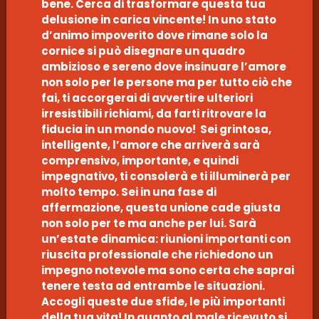
bene. Cerca di trasformare questa tua
delusione in carica vincente! In uno stato
d’animo impoverito dove rimane solo la
cornice si può disegnare un quadro
ambizioso e sereno dove insinuare l’amore
non solo per le persone ma per tutto ciò che
fai, ti accorgerai di avvertire ulteriori
irresistibili richiami, da farti ritrovare la
fiducia in un mondo nuovo! Sei grintosa,
intelligente, l’amore che arriverà sarà
comprensivo, importante, e quindi
impegnativo, ti consolerà e ti illuminerà per
molto tempo. Sei in una fase di
affermazione, questa unione cade giusta
non solo per te ma anche per lui. Sarà
un’estate dinamica: riunioni importanti con
riuscita professionale che richiedono un
impegno notevole ma sono certa che saprai
tenere testa ad entrambe le situazioni.
Accogli queste due sfide, le più importanti
della tua vita! In quanto al male ricevuto si