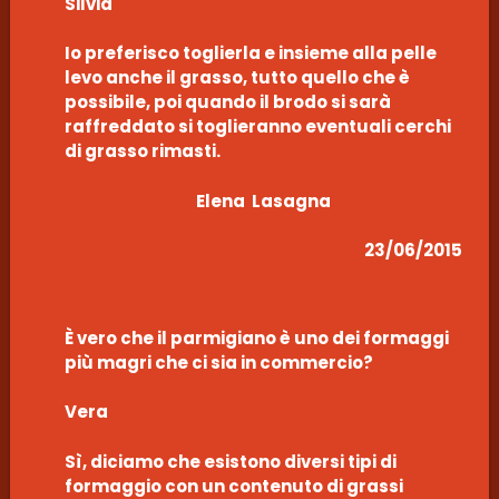
Silvia
Io preferisco toglierla e insieme alla pelle
levo anche il grasso, tutto quello che è
possibile, poi quando il brodo si sarà
raffreddato si toglieranno eventuali cerchi
di grasso rimasti.
Elena Lasagna
23/06/2015
È vero che il parmigiano è uno dei formaggi
più magri che ci sia in commercio?
Vera
Sì, diciamo che esistono diversi tipi di
formaggio con un contenuto di grassi