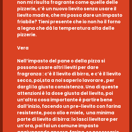
non mi risulta fragrante come quelle delle
pizzerie, c’è un nuovo lievito senza usare il
lievito madre, che mi possa dare un impasto
friabile? Tieni presente che io non ho il forno
a legna che dà la temperatura alta delle
pizzerie.
Vera
Nell’impasto del pane o della pizza si
possono usare altri lieviti per dare
fragranza : c’è il lievito di birra, e c’è il lievito
secco, poi,sta a noi saperlo lavorare , per
dargli la giusta consistenza. Una di queste
attenzioni è la dose giusta del lievito, poi
un’altra cosa importante è partire bene
dall’inizio, facendo un pre-lievito con farina
resistente, poco olio e miele, una minima
parte di lievito di birra: lo lasci lievitare per
un’ora, poi fai un comune impasto