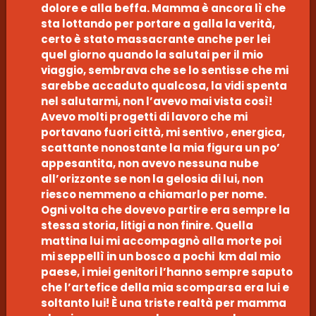
dolore e alla beffa. Mamma è ancora lì che
sta lottando per portare a galla la verità,
certo è stato massacrante anche per lei
quel giorno quando la salutai per il mio
viaggio, sembrava che se lo sentisse che mi
sarebbe accaduto qualcosa, la vidi spenta
nel salutarmi, non l’avevo mai vista così!
Avevo molti progetti di lavoro che mi
portavano fuori città, mi sentivo , energica,
scattante nonostante la mia figura un po’
appesantita, non avevo nessuna nube
all’orizzonte se non la gelosia di lui, non
riesco nemmeno a chiamarlo per nome.
Ogni volta che dovevo partire era sempre la
stessa storia, litigi a non finire. Quella
mattina lui mi accompagnò alla morte poi
mi seppellì in un bosco a pochi km dal mio
paese, i miei genitori l’hanno sempre saputo
che l’artefice della mia scomparsa era lui e
soltanto lui! È una triste realtà per mamma