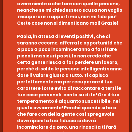
avere niente a che fare con quelle persone,
neanche se mi chiedessero scusa non voglio
recuperare i rapporti mai, non mi fido più!
Certe cose non si dimenticano mai! Grazie!
Paola, in attesa di eventi positivi , che ci
saranno eccome, afferra le opportunità che
a poco a poco incominceranno a farti fare
piccoli ma sicuri passi. Io non credo che
certa gente riesca a far perdere un lavoro,
perché di solito le persone intelligenti sanno
dare il valore giusto a tutto. Ti capisco
perfettamente ma per recuperare il tuo
carattere forte evita di raccontare a terzi le
tue cose personali: conta su di te! Ora il tuo
temperamento è alquanto suscettibile, nel
giusto ovviamente! Perché quando si ha a
che fare con della gente così spregevole
dove riponi la tua fiducia si dovrà
incominciare da zero, una rinascita ti farà