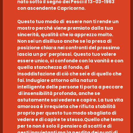
nato sotto il segno dei Pesci il 13-03-1963
con ascendente Capricorno.
Questo tuo modo di essere non ti rende un
mostro perché viene premiato dalla tua
sincerità, qualità che io apprezzo molto.
Non sei un disilluso anche se la presa di
posizione chiara nei confronti del prossimo
lascia un po’ perplessi. Questo tuo volere
essere unico, si confonde con la vanità e con
quella stanchezza di fondo, di
insoddisfazione di ciò che sei e di quello che
fai. Indugiare attorno alla natura
intelligente delle persone ti porta a peccare
di insensibilità profonda, anche se
astutamente sai vedere e capire. La tua vita
amorosa è irrequieta che rifiuta stabilità
proprio per questo tuo modo sbagliato di
vedere e di capire te stesso.Quello che temo
per te non è solo il pensiero di scatti e di
gesti inquietanti ma la perdita dei punti di