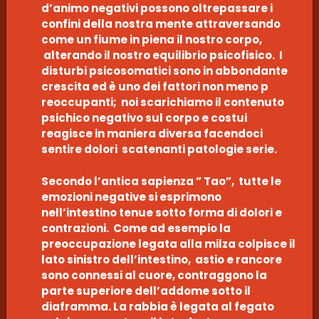
d’animo negativi possono oltrepassare i
confini della nostra mente attraversando
come un fiume in piena il nostro corpo,
alterando il nostro equilibrio psicofisico. I
disturbi psicosomatici sono in abbondante
crescita ed è uno dei fattori non meno p
reoccupanti; noi scarichiamo il contenuto
psichico negativo sul corpo e costui
reagisce in maniera diversa facendoci
sentire dolori scatenanti patologie serie.
Secondo l’antica sapienza ” Tao”, tutte le
emozioni negative si esprimono
nell’intestino tenue sotto forma di dolori e
contrazioni. Come ad esempio la
preoccupazione legata alla milza colpisce il
lato sinistro dell’intestino, astio e rancore
sono connessi al cuore, contraggono la
parte superiore dell’addome sotto il
diaframma. La rabbia è legata al fegato