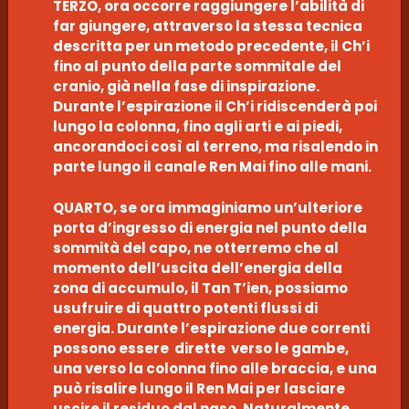
TERZO, ora occorre raggiungere l’abilità di
far giungere, attraverso la stessa tecnica
descritta per un metodo precedente, il Ch’i
fino al punto della parte sommitale del
cranio, già nella fase di inspirazione.
Durante l’espirazione il Ch’i ridiscenderà poi
lungo la colonna, fino agli arti e ai piedi,
ancorandoci così al terreno, ma risalendo in
parte lungo il canale Ren Mai fino alle mani.
QUARTO, se ora immaginiamo un’ulteriore
porta d’ingresso di energia nel punto della
sommità del capo, ne otterremo che al
momento dell’uscita dell’energia della
zona di accumulo, il Tan T’ien, possiamo
usufruire di quattro potenti flussi di
energia. Durante l’espirazione due correnti
possono essere dirette verso le gambe,
una verso la colonna fino alle braccia, e una
può risalire lungo il Ren Mai per lasciare
uscire il residuo dal naso. Naturalmente