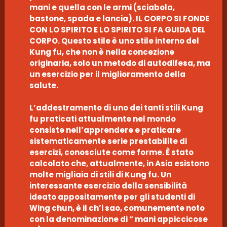
mani e quella con le armi (sciabola,
bastone, spada e lancia). IL CORPO SI FONDE
CON LO SPIRITO E LO SPIRITO SI FA GUIDA DEL
CORPO. Questo stile è uno stile interno del
Kung fu, che non è nella concezione
originaria, solo un metodo di autodifesa, ma
un esercizio per il miglioramento della
salute.
L’addestramento di uno dei tanti stili Kung
fu praticati attualmente nel mondo
consiste nell’apprendere e praticare
sistematicamente serie prestabilite di
esercizi, conosciute come forme. È stato
calcolato che, attualmente, in Asia esistono
molte migliaia di stili di Kung fu. Un
interessante esercizio della sensibilità
ideato appositamente per gli studenti di
Wing chun, è il ch’i sao, comunemente noto
con la denominazione di ” mani appiccicose