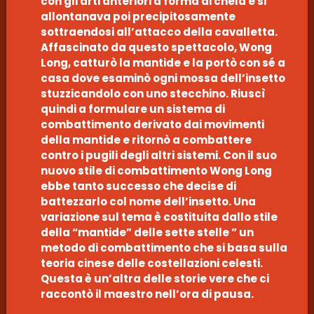
con gli arti anteriori a forma di chela e si
allontanava poi precipitosamente
sottraendosi all’attacco della cavalletta.
Affascinato da questo spettacolo, Wong
Long, catturò la mantide e la portò con sé a
casa dove esaminò ogni mossa dell’insetto
stuzzicandolo con uno stecchino. Riuscì
quindi a formulare un sistema di
combattimento derivato dai movimenti
della mantide e ritornò a combattere
contro i pugili degli altri sistemi. Con il suo
nuovo stile di combattimento Wong Long
ebbe tanto successo che decise di
battezzarlo col nome dell’insetto. Una
variazione sul tema è costituita dallo stile
della “mantide” delle sette stelle ” un
metodo di combattimento che si basa sulla
teoria cinese delle costellazioni celesti.
Questa è un’altra delle storie vere che ci
raccontò il maestro nell’ora di pausa.