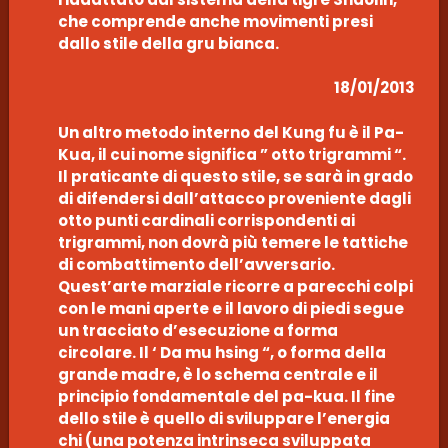
che comprende anche movimenti presi
dallo stile della gru bianca.
18/01/2013
Un altro metodo interno del Kung fu è il Pa-
Kua, il cui nome significa ” otto trigrammi “.
Il praticante di questo stile, se sarà in grado
di difendersi dall’attacco proveniente dagli
otto punti cardinali corrispondenti ai
trigrammi, non dovrà più temere le tattiche
di combattimento dell’avversario.
Quest’arte marziale ricorre a parecchi colpi
con le mani aperte e il lavoro di piedi segue
un tracciato d’esecuzione a forma
circolare. Il ‘ Da mu hsing “, o forma della
grande madre, è lo schema centrale e il
principio fondamentale del pa-kua. Il fine
dello stile è quello di sviluppare l’energia
chi (una potenza intrinseca sviluppata