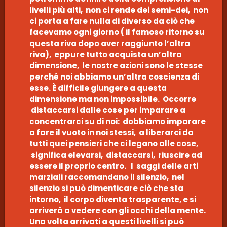
livelli più alti, non ci rende dei semi-dei, non
ci porta a fare nulla di diverso da ciò che
facevamo ogni giorno ( il famoso ritorno su
questa riva dopo aver raggiunto l’altra
riva), eppure tutto acquista un’altra
dimensione, le nostre azioni sono le stesse
perché noi abbiamo un’altra coscienza di
esse. È difficile giungere a questa
dimensione ma non impossibile. Occorre
distaccarsi dalle cose per imparare a
concentrarci su di noi: dobbiamo imparare
a fare il vuoto in noi stessi, a liberarci da
tutti quei pensieri che ci legano alle cose,
significa elevarsi, distaccarsi, riuscire ad
essere il proprio centro. I saggi delle arti
marziali raccomandano il silenzio, nel
silenzio si può dimenticare ciò che sta
intorno, il corpo diventa trasparente, e si
arriverà a vedere con gli occhi della mente.
Una volta arrivati a questi livelli si può