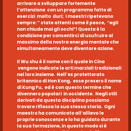
arrivare a sviluppare fortemente
l’attenzione con un programma fatto di
esercizi molto duri; i maestri ripetevano
sempre: ” state attenti come il pesce, “egli
non chiude mai gli occhi”! Questa è la
condizione per consentirci di usufruire al
massimo della nostra energia mentale che
simultaneamente deve diventare azione.
Il Wu shu è il nome con il quale in Cina
vengono indicate le arti marziali tradizionali
nel loro insieme. Nell’ex protettorato
britannico di Hon Kong, esse presero il nome
di Kung Fu, ed è con questo termine che
divennero popolari in occidente. Negli stili
derivati da questa disciplina possiamo
trovare riflessa la sua stessa storia. Ogni
maestro ha comunicato all’allievo le
proprie conoscenze e lo ha guidato durante
la sua formazione, in questo modo si è