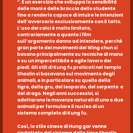
“. È un esercizio che sviluppa la sensibilità
delle mani e delle braccia dello studente
fino a renderlo capace di intuire le intenzioni
dell’avversario esclusivamente con il tatto.
L’uso dei calci è molto limitato,
contrariamente a quanto i film
sull’argomento danno ad intendere, perché
gran parte dei movimenti del Wing chun si
basano principalmente su tecniche di mano
e su un impercettibile e agile lavoro dei
piedi. Gli stili di Kung fu praticati nel tempio
Shaolin si basavano sul movimento degli
animali, e in particolare su quello della
tigre, della gru, del leopardo, del serpente e
del drago. Negli anni successivi, si
adottarono le movenze naturali di uno o due
animali per formulare il nucleo di un
sistema completo di Kung fu.
Così, lo stile cinese di Hung gar venne
riadattato dal sistema della tigre Shaolin,