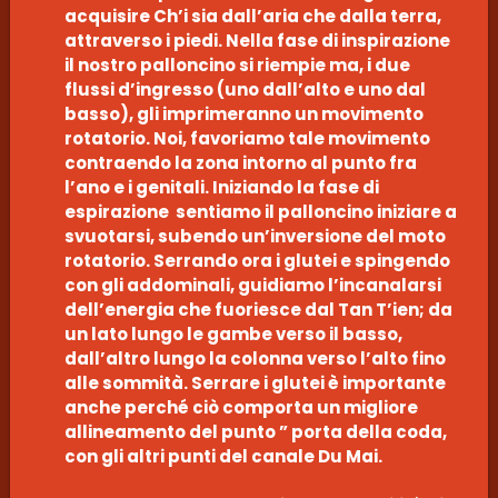
acquisire Ch’i sia dall’aria che dalla terra,
attraverso i piedi. Nella fase di inspirazione
il nostro palloncino si riempie ma, i due
flussi d’ingresso (uno dall’alto e uno dal
basso), gli imprimeranno un movimento
rotatorio. Noi, favoriamo tale movimento
contraendo la zona intorno al punto fra
l’ano e i genitali. Iniziando la fase di
espirazione sentiamo il palloncino iniziare a
svuotarsi, subendo un’inversione del moto
rotatorio. Serrando ora i glutei e spingendo
con gli addominali, guidiamo l’incanalarsi
dell’energia che fuoriesce dal Tan T’ien; da
un lato lungo le gambe verso il basso,
dall’altro lungo la colonna verso l’alto fino
alle sommità. Serrare i glutei è importante
anche perché ciò comporta un migliore
allineamento del punto ” porta della coda,
con gli altri punti del canale Du Mai.