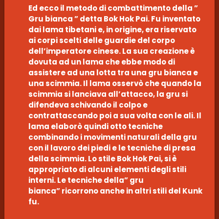
Ed ecco il metodo di combattimento della ”
Gru bianca ” detta Bok Hok Pai. Fu inventato
dai lama tibetani e, in origine, era riservato
ai corpi scelti delle guardie del corpo
dell’imperatore cinese. La sua creazione è
dovuta ad un lama che ebbe modo di
assistere ad una lotta tra una gru bianca e
una scimmia. Il lama osservò che quando la
scimmia si lanciava all’attacco, la gru si
difendeva schivando il colpo e
contrattaccando poi a sua volta con le ali. Il
lama elaborò quindi otto tecniche
combinando i movimenti naturali della gru
con il lavoro dei piedi e le tecniche di presa
della scimmia. Lo stile Bok Hok Pai, si è
appropriato di alcuni elementi degli stili
interni. Le tecniche della” gru
bianca” ricorrono anche in altri stili del Kunk
fu.