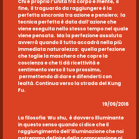
Chi è proprio l’unità fra corpo e mente, il
fine, il traguardo da raggiungere è la
perfetta sincronia tra azione e pensiero; la
tecnica perfetta è data dall’azione che
viene eseguita nello stesso tempo nel quale
viene pensata. Ma la perfezione assoluta
avverrà quando il tutto accadrà nella più
immediata naturalezza: quella perfezione
che toglie la maschera che copre la
coscienza e che ti dà ricettività e
sentimento verso il tuo prossimo,
permettendo di dare e difenderti con
lealtà. Continua verso la strada del Kung
Fu.
19/09/2016
La filosofia Wu shu, è davvero illuminante
in questo senso quando ci dice che il
raggiungimento dell’illuminazione che noi
potremmo definire della comprensione ai