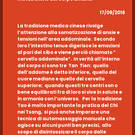
17/09/2016
La tradizione medica cinese rivolge
l’attenzione alla somatizzazione di ansie e
tensioni nell’area addominale. Secondo
loro l’intestino tenue digerisce le emozioni
al pari del cibo e viene perciò chiamato ”
cervello addominale”. In verità all’interno
del corpo ci sono tre Tan Tien: quello
dell’addome è detto inferiore, quello del
cuore mediano e quello del cervello
superiore; quando questi tre centri son o
bene equilibrati fra di loro si vive in salute e
in armonia con l’universo. Per la tradizione
Tao è molto importante la pratica del Chi
nei Tsang, si può anche imparare una
tecnica di automassaggio manuale che
agisce su alcuni punti ben precisi, allo
scopo di disintossicare il corpo dalle