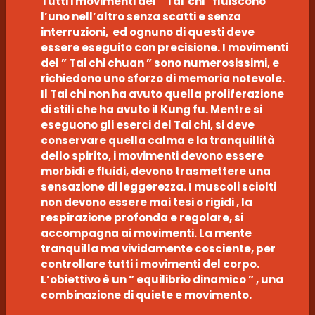
Tutti i movimenti del ” Tai chi” fluiscono
l’uno nell’altro senza scatti e senza
interruzioni, ed ognuno di questi deve
essere eseguito con precisione. I movimenti
del ” Tai chi chuan ” sono numerosissimi, e
richiedono uno sforzo di memoria notevole.
Il Tai chi non ha avuto quella proliferazione
di stili che ha avuto il Kung fu. Mentre si
eseguono gli eserci del Tai chi, si deve
conservare quella calma e la tranquillità
dello spirito, i movimenti devono essere
morbidi e fluidi, devono trasmettere una
sensazione di leggerezza. I muscoli sciolti
non devono essere mai tesi o rigidi , la
respirazione profonda e regolare, si
accompagna ai movimenti. La mente
tranquilla ma vividamente cosciente, per
controllare tutti i movimenti del corpo.
L’obiettivo è un ” equilibrio dinamico ” , una
combinazione di quiete e movimento.