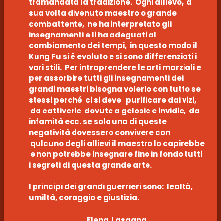
tramandata la tradizione. Ogni allievo, a
sua volta divenuto maestro o grande
combattente, ne ha interpretato gli
insegnamenti e li ha adeguati al
cambiamento dei tempi, in questo modo il
Kung Fu si è evoluto e si sono differenziati i
vari stili. Per intraprendere le arti marziali e
per assorbire tutti gli insegnamenti dei
grandi maestri bisogna volerlo con tutto se
stessi perché ci si deve purificare dai vizi,
da cattiverie dovute a gelosie e invidie, da
infamità ecc. se solo una di queste
negatività dovessero convivere con
qulcuno degli allievi il maestro lo capirebbe
e non potrebbe insegnare fino in fondo tutti
i segreti di questa grande arte.
I principi dei grandi guerrieri sono: lealtà,
umiltà, coraggio e giustizia.
Elena Lasagna