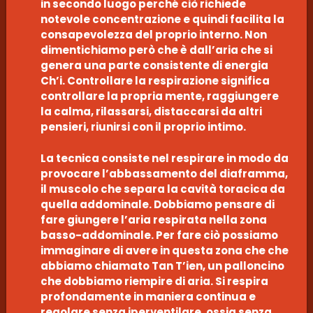
in secondo luogo perché ciò richiede
notevole concentrazione e quindi facilita la
consapevolezza del proprio interno. Non
dimentichiamo però che è dall’aria che si
genera una parte consistente di energia
Ch’i. Controllare la respirazione significa
controllare la propria mente, raggiungere
la calma, rilassarsi, distaccarsi da altri
pensieri, riunirsi con il proprio intimo.
La tecnica consiste nel respirare in modo da
provocare l’abbassamento del diaframma,
il muscolo che separa la cavità toracica da
quella addominale. Dobbiamo pensare di
fare giungere l’aria respirata nella zona
basso-addominale. Per fare ciò possiamo
immaginare di avere in questa zona che che
abbiamo chiamato Tan T’ien, un palloncino
che dobbiamo riempire di aria. Si respira
profondamente in maniera continua e
regolare senza iperventilare, ossia senza