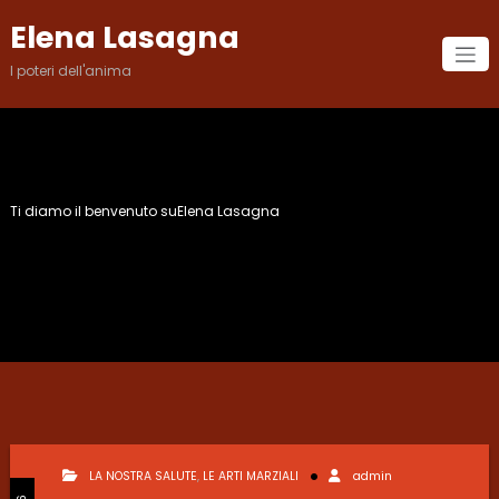
Vai
Elena Lasagna
al
contenuto
I poteri dell'anima
Ti diamo il benvenuto suElena Lasagna
Categoria: LE ARTI MARZIALI
LA NOSTRA SALUTE
,
LE ARTI MARZIALI
admin