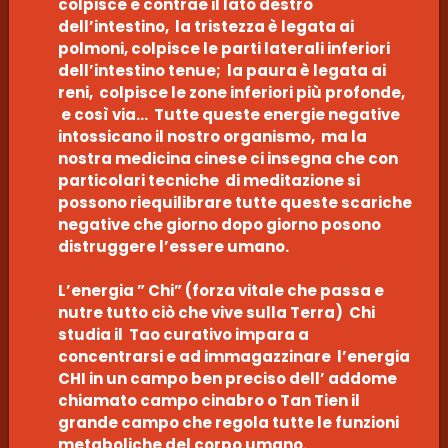
colpisce e contrae il lato destro
dell’intestino, la tristezza è legata ai
polmoni, colpisce le parti laterali inferiori
dell’intestino tenue; la paura è legata ai
reni, colpisce le zone inferiori più profonde,
e così via… Tutte queste energie negative
intossicano il nostro organismo, ma la
nostra medicina cinese ci insegna che con
particolari tecniche di meditazione si
possono riequilibrare tutte queste scariche
negative che giorno dopo giorno posono
distruggere l’essere umano.
L’energia ” Chi” (forza vitale che passa e
nutre tutto ciò che vive sulla Terra) Chi
studia il Tao curativo impara a
concentrarsi e ad immagazzinare l’energia
CHI in un campo ben preciso dell’ addome
chiamato campo cinabro o Tan Tien il
grande campo che regola tutte le funzioni
metaboliche del corpo umano.