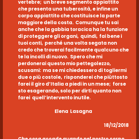
vertebre; un breve segmento appiattito
che presenta una tuberosità, e infine un
corpo appiattito che costituisce la parte
maggiore della costa. Comunque tu sai
anche che la gabbia toracica ha la funzione
di proteggere gli organi, quindi, fai bene i
tuoi conti, perché una volta segata non
credo che troverai facilmente qualcuno che
te la incolli di nuovo. Spero che mi
perdonerai questo mio pettegolezzo,
scusami: ma se mi chiedessero di togliermi
due o più costole, risponderei che piùttosto
farei il giro d’Italia a piedi in un mese; forse
sto esagerando, solo per dirti quanto non
farei quell’intervento inutile.
Elena Lasagna
18/12/2018
Che cosa accade quando nel nostro corpo