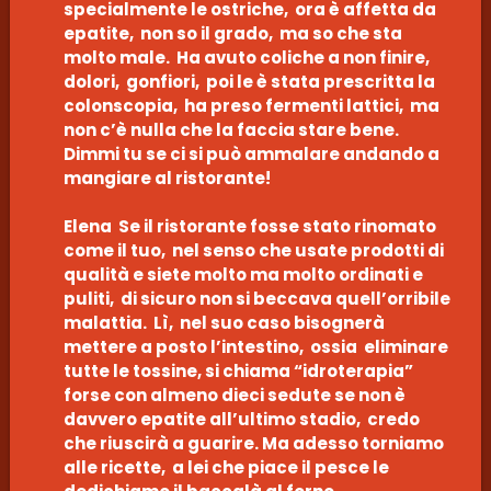
specialmente le ostriche, ora è affetta da
epatite, non so il grado, ma so che sta
molto male. Ha avuto coliche a non finire,
dolori, gonfiori, poi le è stata prescritta la
colonscopia, ha preso fermenti lattici, ma
non c’è nulla che la faccia stare bene.
Dimmi tu se ci si può ammalare andando a
mangiare al ristorante!
Elena Se il ristorante fosse stato rinomato
come il tuo, nel senso che usate prodotti di
qualità e siete molto ma molto ordinati e
puliti, di sicuro non si beccava quell’orribile
malattia. Lì, nel suo caso bisognerà
mettere a posto l’intestino, ossia eliminare
tutte le tossine, si chiama “idroterapia”
forse con almeno dieci sedute se non è
davvero epatite all’ultimo stadio, credo
che riuscirà a guarire. Ma adesso torniamo
alle ricette, a lei che piace il pesce le