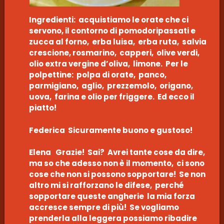
Ingredienti: acquistiamo le orate che ci
servono, il contorno di pomodoripassati e
zucca al forno, erba luisa, erba ruta, salvia
crescione, rosmarino, capperi, olive verdi,
olio extra vergine d’oliva, limone. Per le
polpettine: polpa di orate, panco,
parmigiano, aglio, prezzemolo, origano,
uova, farina e olio per friggere. Ed ecco il
piatto!
Federica Sicuramente buono e gustoso!
Elena Grazie! Sai? Avrei tante cose da dire,
ma so che adesso non è il momento, ci sono
cose che non si possono sopportare! Se non
altro mi si rafforzano le difese, perché
sopportare queste angherie la mia forza
accresce sempre di più! Se vogliamo
prenderla alla leggera possiamo ribadire