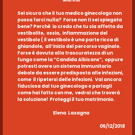
Sei sicura che il tuo medico ginecologo non
possa farci nulla? Forse non ti sei spiegata
bene? Perché io credo che tu sia affetta da
vestibolite, ossia, infiammazione del
vestibolo ( il vestibolo è una parte ricca di
ghiandole, all’inizio del percorso vaginale.
Forse è dovuta alla trascuratezza di un
fungo come la “Candida Albicans”, oppure
potresti avere un sistema immunitario
debole da essere predisposta alle infezioni,
come il ripetersi delle infezioni. Vai ancora
fiduciosa dal tuo ginecologo e parlagli
come hai fatto con me, vedrai che troverà
la soluzione! Proteggi il tuo matrimonio.
Elena Lasagna
05/12/2018