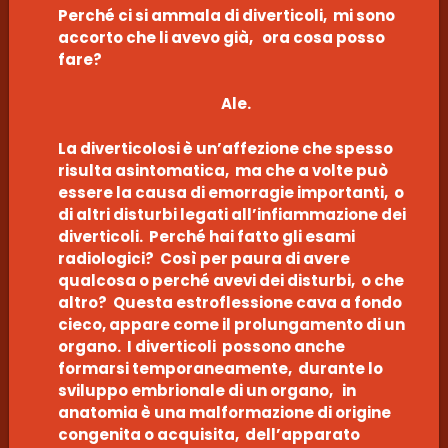
Perché ci si ammala di diverticoli, mi sono
accorto che li avevo già, ora cosa posso
fare?
Ale.
La diverticolosi è un’affezione che spesso
risulta asintomatica, ma che a volte può
essere la causa di emorragie importanti, o
di altri disturbi legati all’infiammazione dei
diverticoli. Perché hai fatto gli esami
radiologici? Così per paura di avere
qualcosa o perché avevi dei disturbi, o che
altro? Questa estroflessione cava a fondo
cieco, appare come il prolungamento di un
organo. I diverticoli possono anche
formarsi temporaneamente, durante lo
sviluppo embrionale di un organo, in
anatomia è una malformazione di origine
congenita o acquisita, dell’apparato