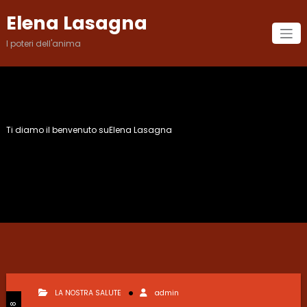
Vai
Elena Lasagna
al
contenuto
I poteri dell'anima
Ti diamo il benvenuto suElena Lasagna
Mese:
Novembre 2018
LA NOSTRA SALUTE
admin