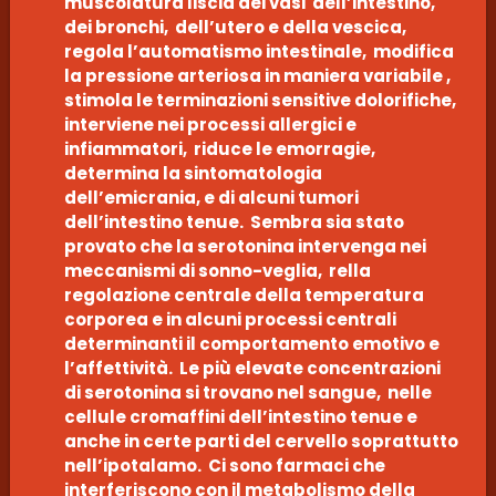
muscolatura liscia dei vasi dell’intestino,
dei bronchi, dell’utero e della vescica,
regola l’automatismo intestinale, modifica
la pressione arteriosa in maniera variabile ,
stimola le terminazioni sensitive dolorifiche,
interviene nei processi allergici e
infiammatori, riduce le emorragie,
determina la sintomatologia
dell’emicrania, e di alcuni tumori
dell’intestino tenue. Sembra sia stato
provato che la serotonina intervenga nei
meccanismi di sonno-veglia, rella
regolazione centrale della temperatura
corporea e in alcuni processi centrali
determinanti il comportamento emotivo e
l’affettività. Le più elevate concentrazioni
di serotonina si trovano nel sangue, nelle
cellule cromaffini dell’intestino tenue e
anche in certe parti del cervello soprattutto
nell’ipotalamo. Ci sono farmaci che
interferiscono con il metabolismo della