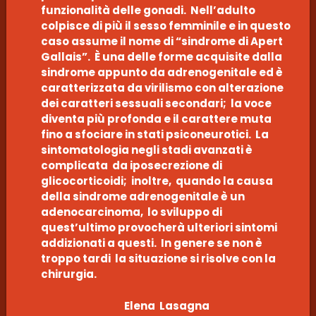
funzionalità delle gonadi. Nell’adulto
colpisce di più il sesso femminile e in questo
caso assume il nome di “sindrome di Apert
Gallais”. È una delle forme acquisite dalla
sindrome appunto da adrenogenitale ed è
caratterizzata da virilismo con alterazione
dei caratteri sessuali secondari; la voce
diventa più profonda e il carattere muta
fino a sfociare in stati psiconeurotici. La
sintomatologia negli stadi avanzati è
complicata da iposecrezione di
glicocorticoidi; inoltre, quando la causa
della sindrome adrenogenitale è un
adenocarcinoma, lo sviluppo di
quest’ultimo provocherà ulteriori sintomi
addizionati a questi. In genere se non è
troppo tardi la situazione si risolve con la
chirurgia.
Elena Lasagna