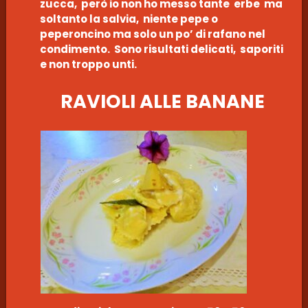
zucca, però io non ho messo tante erbe ma
soltanto la salvia, niente pepe o
peperoncino ma solo un po’ di rafano nel
condimento. Sono risultati delicati, saporiti
e non troppo unti.
RAVIOLI ALLE BANANE