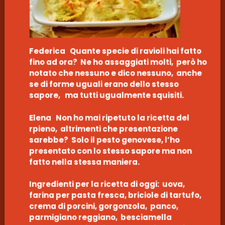
Federica Quante specie di ravioli hai fatto
fino ad ora? Ne ho assaggiati molti, però ho
notato che nessuno e dico nessuno, anche
se di forme uguali erano dello stesso
sapore, ma tutti ugualmente squisiti.
Elena Non ho mai ripetuto la ricetta del
rpieno, altrimenti che presentazione
sarebbe? Solo il pesto genovese, l’ho
presentato con lo stesso sapore ma non
fatto nella stessa maniera.
Ingredienti per la ricetta di oggi: uova,
farina per pasta fresca, briciole di tartufo,
crema di porcini, gorgonzola, panco,
parmigiano reggiano, besciamella