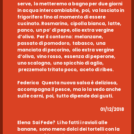
serve, lo metteremo a bagno per due giorni
in acqua intercambiabile, poi, va lasciato in
frigorifero fino al momento di essere
cucinato. Rosmarino, cipolla bianca, latte,
panco, un po’ di pepe, olio extra vergine
d’oliva. Per il contorno: melanzane,
passato di pomodoro, tabasco, una
manciata di pecorino, olio extra vergine
d’oliva, vino rosso, essenza di peperone,
uno scalogno, uno spicchio di aglio,
prezzemolo tritato poco, aceto di ribes.
Federica Questa nuova salsa è deliziosa,
accompagna il pesce, ma io la vedo anche
sulle carni, poi, tutto dipende dai gusti.
01/12/2018
Elena Sai Fede? Li ho fatti i ravioli alle
banane, sono meno dolci dei tortelli con la