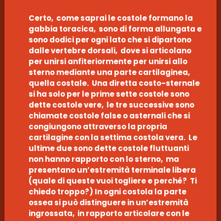
Certo, come saprai le costole formano la
gabbia toracica, sono di forma allungata e
sono dodici per ogni lato che si dipartono
dalle vertebre dorsali, dove si articolano
per unirsi anfiteriormente per unirsi allo
sterno mediante una parte cartilaginea,
quella costale. Una diretta costo-sternale
si ha solo per le prime sette costole sono
dette costole vere, le tre successive sono
chiamate costole false o asternali che si
congiungono attraverso la propria
cartilagine con la settima costola vera. Le
ultime due sono dette costole fluttuanti
non hanno rapporto con lo sterno, ma
presentano un’estremità terminale libera
(quale di queste vuoi togliere e perché? Ti
chiedo troppo?) In ogni costola la parte
ossea si può distinguere in un’estremità
ingrossata, in rapporto articolare con le