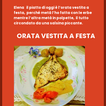
Elena il piatto di oggi è l’orata vestita a
festa, perché metà l’ho fatta con le erbe
mentre l’altra metà in polpette, il tutto
circondato da una salsina piccante.
ORATA VESTITA A FESTA