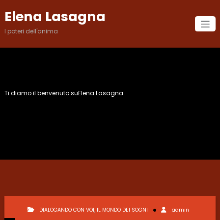
Vai
Elena Lasagna
al
contenuto
I poteri dell'anima
Ti diamo il benvenuto suElena Lasagna
Autore:
admin
DIALOGANDO CON VOI
,
IL MONDO DEI SOGNI
admin