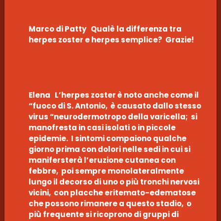
Marco di Patty Qualè la differenza tra
herpes zoster e herpes semplice? Grazie!
Elena L’herpes zoster è noto anche come il
“fuoco di S. Antonio, è causato dallo stesso
virus “neurodermotropo della varicella; si
manofresta in casi isolati o in piccole
epidemie. I sintomi compaiono qualche
giorno prima con dolori nelle sedi in cui si
manifersterà l’eruzione cutanea con
febbre, poi sempre monolateralmente
lungo il decorso di uno o più tronchi nervosi
vicini, con placche eritemato-edematose
che possono rimanere a questo stadio, o
più frequente si ricoprono di gruppi di