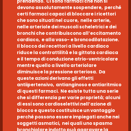
prendendo. Ci sono farmaci che non si
devono assolutamente sospendere, perché
certi farmaci capaci di bloccare i ricettori
che sono situati nel cuore, nelle arterie,
nelle arteriole dei muscoli scheletrici e dei
bronchi che contribuiscono all’eccitamento
cardiaco, e alla vaso- e broncodilatazione.
Il blocco dei recettori a livello cardiaco
riduce la contrattilità e la gittata cardiaca
e il tempo di conduzione atrio-ventricolare
mentre quello a livello arteriolare
diminuisce la pressione arteriosa. Da
queste azioni derivano gli effetti
antiipertensivo, antianginoso e antiaritmico
di questi farmaci. Ne esiste tutta una serie
che si differenzia per varie proprietà; alcuni
di essi sono cardioselettivi nell’azione di
blocco e questo costituisce un vantaggio
perché possono essere impiegati anche nei
soggetti asmatici, nei quali uno spasmo
bronchiolare indotto può aggravare la