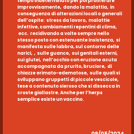
tempo indeterminato per poi proliferare
improvvisamente, dando la malattia, in
conseguenza di alterazioni locali o generali
dell’ospite: stress da lavoro, malattie
infettive, cambiamenti repentini di clima,
ecc. recidivando a volte sempre nello
stesso posto con estenuante insistenza, si
manifesta sulle labbra, sul contorno delle
narici, , sulle guance, sui genitali esterni,
sui glutei, nell’occhio con eruzione acuta
accompagnata da prurito, bruciore, di
chiazze erimato-edematose, sulle quali si
sviluppano gruppetti di piccole vescicole,
tese a contenuto sieroso che si dissecca in
croste giallastre. Anche per l’herps
semplice esiste un vaccino.
09/05/2024