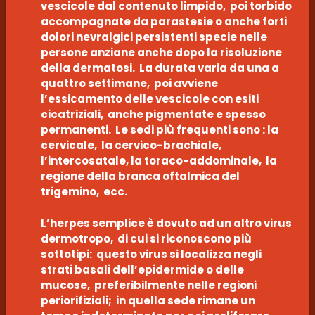
vescicole dal contenuto limpido, poi torbido
accompagnate da parastesie o anche forti
dolori nevralgici persistenti specie nelle
persone anziane anche dopo la risoluzione
della dermatosi. La durata varia da una a
quattro settimane, poi avviene
l’essicamento delle vescicole con esiti
cicatriziali, anche pigmentate e spesso
permanenti. Le sedi più frequenti sono : la
cervicale, la cervico-brachiale,
l’intercosatale, la toraco-addominale, la
regione della branca oftalmica del
trigemino, ecc.
L’herpes semplice è dovuto ad un altro virus
dermotropo, di cui si riconoscono più
sottotipi: questo virus si localizza negli
strati basali dell’epidermide o delle
mucose, preferibilmente nelle regioni
periorifiziali; in quella sede rimane un