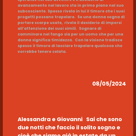
avanzamento nel lavoro sta in primo piano nel suo
subcosciente. Spesso rivela in lui il timore che i suoi
progetti possano trapelare. Se una donna sogna di
portare scarpe usate, rivela il desiderio di imporsi
all’attenzione dei suoi simili. Sognare di
camminare nel fango sia per un uomo che per una
donna significa timidezza. Con la visione tradisce
spesso il timore di lasciare trapelare qualcosa che
vorrebbe tenere celata.
08/05/2024
Alessandra e Giovanni Sai che sono
due notti che faccio il solito sogno e
cioè che siamo già in estate da un